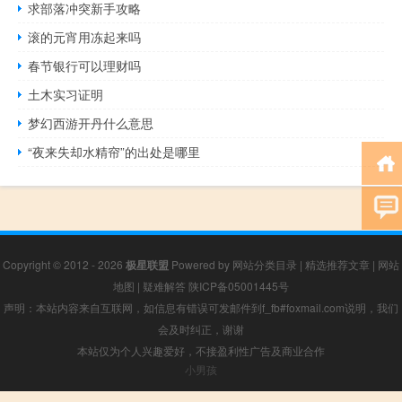
求部落冲突新手攻略
滚的元宵用冻起来吗
春节银行可以理财吗
土木实习证明
梦幻西游开丹什么意思
“夜来失却水精帘”的出处是哪里
Copyright © 2012 - 2026
极星联盟
Powered by
网站分类目录
|
精选推荐文章
|
网站
地图
|
疑难解答
陕ICP备05001445号
声明：本站内容来自互联网，如信息有错误可发邮件到f_fb#foxmail.com说明，我们
会及时纠正，谢谢
本站仅为个人兴趣爱好，不接盈利性广告及商业合作
小男孩