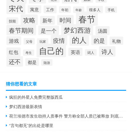
宋代
寓意
工作
很多人
年初
年龄
手机
春节
攻略
时间
新年
技能
梦幻西游
春节期间
是一个
汤圆
的人
疫情
的是
游戏
礼物
父母
玩家
自己的
诗人
红包
英语
词人
考生
还不
都是
陆游
猜你想看的文章
疯狂的外星人免费完整版西瓜
梦幻西游最新表情
荷兰埃德市发生劫持人质事件 警方称全部人质已被释放 到底什么情况呢
“言句都无”的出处是哪里