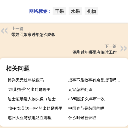
网络标签：
干果
水果
礼物
上一篇
带娃回娘家过年怎么吃饭
下一篇
深圳过年哪里有临时工作
相关问题
博兴天元过年放假吗
成事不足败事有余是成语吗（成事不足败事有余）
“群儿拍手”的出处是哪里
元宵怎样翻译
迪士尼动漫人物头像（迪士尼动漫人物）
a3驾照多久年审一次
“亦有繁英送一杯”的出处是哪里
中国春节是韩国的吗
惠州大亚湾核电站在哪里
什么时候被录取