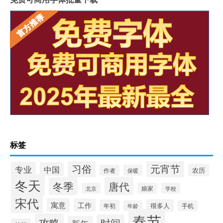
标签
习俗
元宵节
专业
中国
农历
作者
保暖
冬天
唐代
冬季
北京
娘家
学校
宋代
寓意
工作
很多人
年初
年龄
手机
春节
攻略
时间