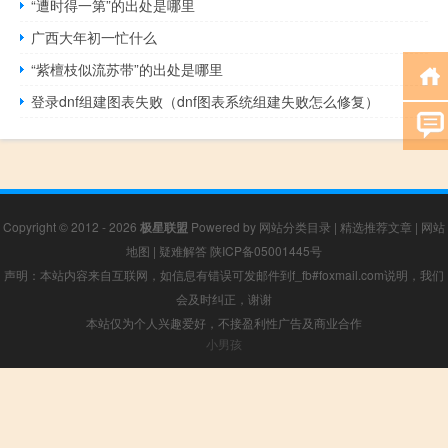
“遭时得一第”的出处是哪里
广西大年初一忙什么
“紫檀枝似流苏带”的出处是哪里
登录dnf组建图表失败（dnf图表系统组建失败怎么修复）
Copyright © 2012 - 2026
极星联盟
Powered by
网站分类目录
|
精选推荐文章
|
网站
地图
|
疑难解答
陕ICP备05001445号
声明：本站内容来自互联网，如信息有错误可发邮件到f_fb#foxmail.com说明，我们
会及时纠正，谢谢
本站仅为个人兴趣爱好，不接盈利性广告及商业合作
小男孩