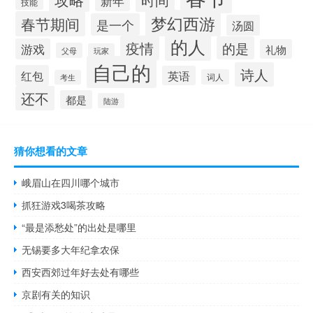
新年
技能
梦幻西游
春节期间
是一个
汤圆
的人
疫情
的是
游戏
礼物
父母
玩家
自己的
诗人
红包
英语
词人
考生
还不
都是
陆游
猜你想看的文章
峨眉山在四川哪个城市
抓狂游戏3喝茶攻略
“最是添愁处”的出处是哪里
无锡要多大年纪拿农保
西安西郊过年好去处有哪些
京剧有关的知识