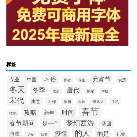
标签
习俗
元宵节
专业
中国
农历
作者
保暖
冬天
唐代
冬季
北京
娘家
学校
宋代
寓意
工作
很多人
年初
年龄
手机
春节
攻略
时间
新年
技能
梦幻西游
春节期间
是一个
汤圆
的人
疫情
的是
游戏
礼物
父母
玩家