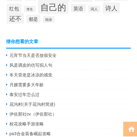
自己的
诗人
红包
英语
词人
考生
还不
都是
陆游
猜你想看的文章
元宵节当天是否放假安全
风是调皮的仿写拟人句
冬天背老是冰凉的感觉
月嫂需要多大年龄
泰安过年怎么过
花沟村(关于花沟村简述)
伊佐那社cv（伊佐那社）
校花攻略手游攻略
ps3合金装备崛起攻略