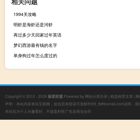
相关问题
1994关攻略
明虾是海虾还是河虾
再过多少天回家过年英语
梦幻西游最有钱的名字
单身狗过年怎么度过的
Copyright © 2012 - 2026
极星联盟
Powered by
网站分类目录
|
精选推荐文章
|
网
声明：本站内容来自互联网，如信息有错误可发邮件到f_fb#foxmail.com说明
本站仅为个人兴趣爱好，不接盈利性广告及商业合作