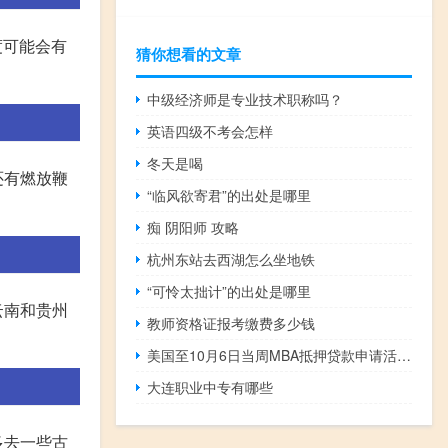
度可能会有
猜你想看的文章
中级经济师是专业技术职称吗？
英语四级不考会怎样
冬天是喝
还有燃放鞭
“临风欲寄君”的出处是哪里
痴 阴阳师 攻略
杭州东站去西湖怎么坐地铁
“可怜太拙计”的出处是哪里
云南和贵州
教师资格证报考缴费多少钱
美国至10月6日当周MBA抵押贷款申请活动指数 179.3前值178.2
大连职业中专有哪些
多去一些古