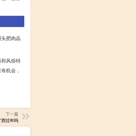
嚼头肥肉晶
历和风俗特
果有机会，
下一篇
广西过年吗