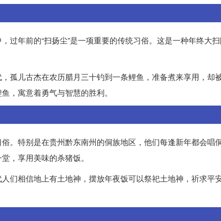
，过年前的“扫扬尘”是一项重要的传统习俗。这是一种年终大扫
代，孤儿古杰在农历腊月三十钓到一条鲤鱼，准备煮来享用，却
鲤鱼，寓意着勇气与智慧的胜利。
习俗。特别是在贵州黔东南州的侗族地区，他们每逢新年都会唱
一堂，享用美味的杀猪饭。
代人们相信地上有土地神，摆放年夜饭可以祭祀土地神，祈求平