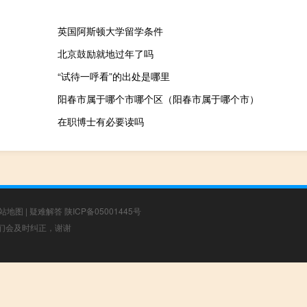
英国阿斯顿大学留学条件
北京鼓励就地过年了吗
“试待一呼看”的出处是哪里
阳春市属于哪个市哪个区（阳春市属于哪个市）
在职博士有必要读吗
站地图
|
疑难解答
陕ICP备05001445号
，我们会及时纠正，谢谢