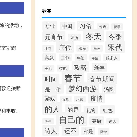
标签
习俗
除的活动，
专业
中国
作者
保暖
冬天
冬季
元宵节
农历
宋代
唐代
被富翁霸
北京
娘家
学校
寓意
工作
很多人
年初
年龄
攻略
新年
技能
手机
春节
春节期间
时间
梦幻西游
侗歌迎接新
是一个
汤圆
疫情
游戏
父母
玩家
的人
的是
红包
礼物
安和丰收。
自己的
英语
词人
考生
诗人
还不
都是
陆游