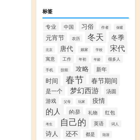
标签
习俗
专业
中国
作者
保暖
冬天
冬季
元宵节
农历
宋代
唐代
北京
娘家
学校
寓意
工作
很多人
年初
年龄
攻略
新年
技能
手机
春节
春节期间
时间
梦幻西游
是一个
汤圆
疫情
游戏
父母
玩家
的人
的是
红包
礼物
自己的
英语
词人
考生
诗人
还不
都是
陆游