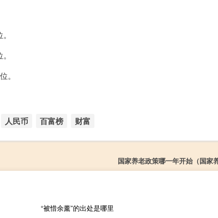
。
位。
位。
5位。
人民币
百富榜
财富
国家养老政策哪一年开始（国家
“被惜余薰”的出处是哪里