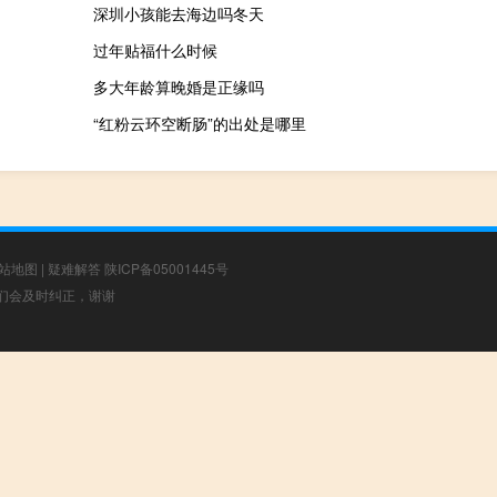
深圳小孩能去海边吗冬天
过年贴福什么时候
多大年龄算晚婚是正缘吗
“红粉云环空断肠”的出处是哪里
站地图
|
疑难解答
陕ICP备05001445号
，我们会及时纠正，谢谢