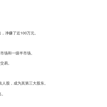
出，净赚了近100万元。
级市场和一级半市场。
货交易。
万股法人股，成为其第三大股东。
名。
。