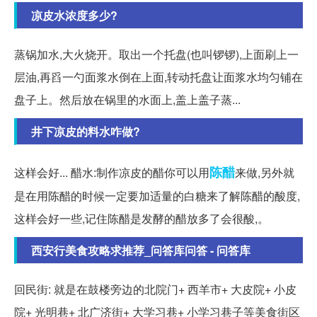
凉皮水浓度多少?
蒸锅加水,大火烧开。取出一个托盘(也叫锣锣),上面刷上一
层油,再舀一勺面浆水倒在上面,转动托盘让面浆水均匀铺在
盘子上。然后放在锅里的水面上,盖上盖子蒸...
井下凉皮的料水咋做?
陈醋
这样会好... 醋水:制作凉皮的醋你可以用
来做,另外就
是在用陈醋的时候一定要加适量的白糖来了解陈醋的酸度,
这样会好一些,记住陈醋是发酵的醋放多了会很酸,。
西安行美食攻略求推荐_问答库问答 - 问答库
回民街: 就是在鼓楼旁边的北院门+ 西羊市+ 大皮院+ 小皮
院+ 光明巷+ 北广济街+ 大学习巷+ 小学习巷子等美食街区