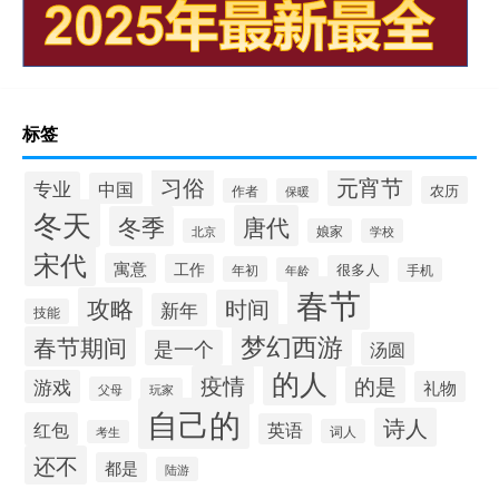
标签
习俗
元宵节
专业
中国
农历
作者
保暖
冬天
唐代
冬季
北京
娘家
学校
宋代
寓意
工作
很多人
年初
年龄
手机
春节
攻略
时间
新年
技能
梦幻西游
春节期间
是一个
汤圆
的人
疫情
的是
游戏
礼物
父母
玩家
自己的
诗人
红包
英语
词人
考生
还不
都是
陆游