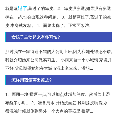
过了
就是蒸
,蒸过了的凉皮... 2、凉皮没凉透,如果没有凉透
摞在一起,也会出现这种问题。 3、就是蒸过了,蒸过了的凉
皮,本身就发粘。 4、面浆太稀了。正常面浆浓。
女孩子主动起来有多可怕?
那时我在一家待遇不错的大公司上班,因为和她处得还不错,
我就介绍她来公司做实习生。 小雨来自一个小城镇,家境并
不好,父母期望她能在大城市混出名堂来。没想...
怎样用蒸笼蒸出凉皮?
1、面团一块,揉硬一点,可以加点盐增加筋度。然后盖上湿
布醒半小时。 2、准备清水,开始洗面筋,揉啊揉洗啊洗,水
很混浊时候就倒到另外一个大点的容器里,换清...