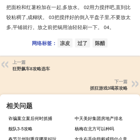
把面粉和红薯粉加在一起,多放水。 02用力搅拌吧,直到比
较粘稠了,成糊状。 03把搅拌好的倒入平盘子里,不要放太
多,平铺就行。放之前把锅用油轻轻刷一下。 04。
网络标签：
凉皮
过了
陈醋
上一篇
狂野飙车8攻略选车
下一篇
抓狂游戏3喝茶攻略
相关问题
诈骗案立案后何时抓捕
中天美好集团房地产排名
舰队3-5攻略
杨梅在北方可以种吗
春节兰州到重庆哪里好玩
女生右手中指戴戒指什么意思女生不用创业