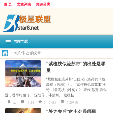
首 页
文章列表
知识分类
网站导航
>
有关“宋史”的文章
“紫檀枝似流苏带”的出处是哪
里
“紫檀枝似流苏带”出自宋代陈亮的《最
高楼（咏梅）》。 “紫檀枝似流苏带”全
诗 《最高楼（咏梅）》 宋代 陈亮 春乍
透，香早暗偷传。 深院落，斗清妍。 紫檀枝...
jzz
11-24
0
481
文章列表
“补之去后”的出处是哪里