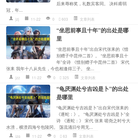
后来辱称奖，礼数宾客同。 决科甫弱
冠，年...
jzj
11-22
0
603
文章列表
“坐思前事且十年”的出处是哪
里
“坐思前事且十年”出自宋代张耒的《惜
别赠子中昆仲二首》。 “坐思前事且十
年”全诗 《惜别赠子中昆仲二首》 宋代
张耒 我年十八从先生，今也相逢得三子。 坐...
jzz
11-22
0
325
文章列表
“龟厌渊处兮吉凶是卜”的出处
是哪里
“龟厌渊处兮吉凶是卜”出自宋代张耒的
《逐蛇：》。 “龟厌渊处兮吉凶是卜”全
诗 《逐蛇：》 宋代 张耒 嗟尧之时兮大
水滂，横溃四海兮包陵冈。 荡流涌汩兮周无...
jzg
11-22
0
63
文章列表