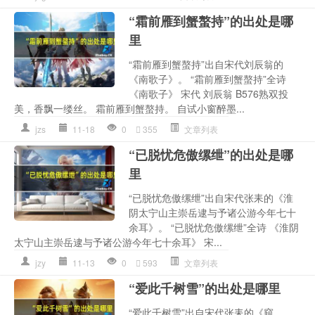
“霜前雁到蟹螯持”的出处是哪
里
“霜前雁到蟹螯持”出自宋代刘辰翁的
《南歌子》。 “霜前雁到蟹螯持”全诗
《南歌子》 宋代 刘辰翁 B576熟双投
美，香飘一缕丝。 霜前雁到蟹螯持。 自试小窗醉墨...
jzs
11-18
0
355
文章列表
“已脱忧危傲缧绁”的出处是哪
里
“已脱忧危傲缧绁”出自宋代张耒的《淮
阴太宁山主崇岳逮与予诸公游今年七十
余耳》。 “已脱忧危傲缧绁”全诗 《淮阴
太宁山主崇岳逮与予诸公游今年七十余耳》 宋...
jzy
11-13
0
593
文章列表
“爱此千树雪”的出处是哪里
“爱此千树雪”出自宋代张耒的《窥