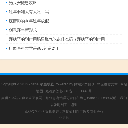
光兵安徒恩攻略
过年非洲人有人吃土吗
疫情影响今年过年放假
创意拜年新形式
拜糖平的副作用肠胃胀气吃点什么药（拜糖平的副作用）
广西医科大学是985还是211
Copyright © 2012 - 2026
极星联盟
Powered by
网站分类目录
|
精选推荐文章
|
网站
地图
|
疑难解答
陕ICP备05001445号
声明：本站内容来自互联网，如信息有错误可发邮件到f_fb#foxmail.com说明，我们
会及时纠正，谢谢
本站仅为个人兴趣爱好，不接盈利性广告及商业合作
小男孩