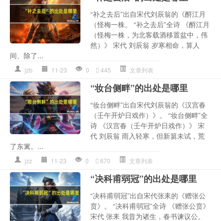
“补之去后”出自宋代刘辰翁的《酹江月
（怪梅一株。 “补之去后”全诗 《酹江月
（怪梅一株，为北客载酒移置盆中，伟
然）》 宋代 刘辰翁 岁寒相命，算人
间、除了...
jzb
11-23
0
445
文章列表
“妆台侧畔”的出处是哪里
“妆台侧畔”出自宋代刘辰翁的《汉宫春
（壬午开炉日戏作）》。 “妆台侧畔”全
诗 《汉宫春（壬午开炉日戏作）》 宋
代 刘辰翁 雨入轻寒，但新篘未试，荒
了东篱。...
jzz
11-23
0
670
文章列表
“决科甫弱冠”的出处是哪里
“决科甫弱冠”出自宋代张耒的《赠张公
贲》。 “决科甫弱冠”全诗 《赠张公贲》
宋代 张耒 我昔为诸生，春书谏议公。