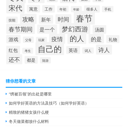
宋代
寓意
工作
很多人
年初
年龄
手机
春节
攻略
时间
新年
技能
梦幻西游
春节期间
是一个
汤圆
的人
疫情
的是
游戏
礼物
父母
玩家
自己的
诗人
红包
英语
词人
考生
还不
都是
陆游
猜你想看的文章
“绣被百领”的出处是哪里
如何学好英语的方法及技巧（如何学好英语）
精致的猪猪女孩什么梗
冬天做菜都放什么材料