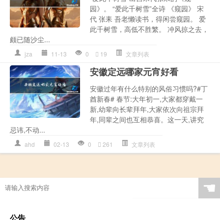
园》。 “爱此千树雪”全诗 《窥园》 宋
代 张耒 吾老懒读书，得闲尝窥园。 爱
此千树雪，高低不胜繁。 冲风掠之去，
颇已随沙尘...
jza
11-13
0
19
文章列表
安徽定远哪家元宵好看
安徽过年有什么特别的风俗习惯吗?#丁
酋新春# 春节:大年初一,大家都穿戴一
新,幼辈向长辈拜年,大家依次向祖宗拜
年,同辈之间也互相恭喜。这一天,讲究
忌讳,不动...
ahd
02-13
0
261
文章列表
☚
公告