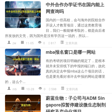
中外合作办学证书在国内能上
网查询吗
国内的一些高校，会与海外的院校合作
开设人才教育项目，通过这类教育项
目，我们一般能够考取的，都是由后者
所发放的文凭，因为国外是没有学历这一说的，所以...
zw
11-05
0
817
文章列表
mba报名窗口是哪一网站
有的考研的项目明确的规定了，是根本
就并未安排线下的申报的端口的，故此
真的决定去申报mba这么个项目的话，
也是要先看好准许去申报的网站是哪里
的，这么个...
mb
10-28
0
598
文章列表
蔚蓝生物：子公司与ADM Sin
gapore拟暂停建设微生态制剂
研究及产业化项目