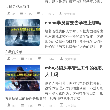
持。以下是进行成本分析的基本步骤：
1. 确定成本项目...
cb
12-27
0
947
文章列表
emba学员需要去学校上课吗
培养管理类的人才时，高校方面会给出
相对来说比较不一样的教学安排，这是
因为此类招生项目都非常重视学员们的
理论知识与实际操作相结合的能力。现
在我们报考...
em
11-09
0
440
文章列表
mba只招从事管理工作的在职
人士吗
很多人都知道，国内的很多院校都有开
设培养管理人才的招生项目，不过可能
有不少人都以为，这种招生项目对于报
考者所提出的条件是很高的，只有那些从事过此类...
mb
11-09
0
512
文章列表