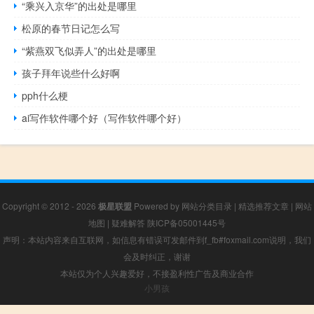
“乘兴入京华”的出处是哪里
松原的春节日记怎么写
“紫燕双飞似弄人”的出处是哪里
孩子拜年说些什么好啊
pph什么梗
ai写作软件哪个好（写作软件哪个好）
Copyright © 2012 - 2026
极星联盟
Powered by
网站分类目录
|
精选推荐文章
|
网站
地图
|
疑难解答
陕ICP备05001445号
声明：本站内容来自互联网，如信息有错误可发邮件到f_fb#foxmail.com说明，我们
会及时纠正，谢谢
本站仅为个人兴趣爱好，不接盈利性广告及商业合作
小男孩