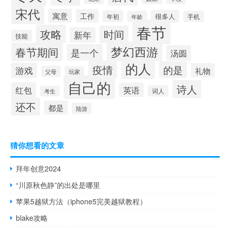
宋代
寓意
工作
很多人
年初
年龄
手机
春节
攻略
时间
新年
技能
梦幻西游
春节期间
是一个
汤圆
的人
疫情
的是
游戏
礼物
父母
玩家
自己的
诗人
红包
英语
词人
考生
还不
都是
陆游
猜你想看的文章
拜年创意2024
“川原秋色静”的出处是哪里
苹果5越狱方法（iphone5完美越狱教程）
blake攻略