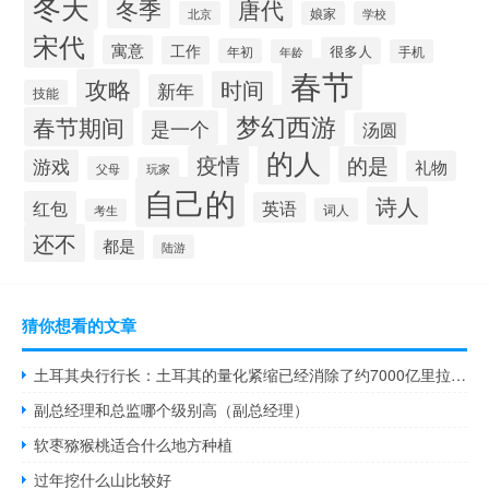
冬天
唐代
冬季
北京
娘家
学校
宋代
寓意
工作
很多人
年初
年龄
手机
春节
攻略
时间
新年
技能
梦幻西游
春节期间
是一个
汤圆
的人
疫情
的是
游戏
礼物
父母
玩家
自己的
诗人
红包
英语
词人
考生
还不
都是
陆游
猜你想看的文章
土耳其央行行长：土耳其的量化紧缩已经消除了约7000亿里拉的流动性
副总经理和总监哪个级别高（副总经理）
软枣猕猴桃适合什么地方种植
过年挖什么山比较好