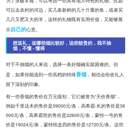
为了突破常规，可以考虑一些具有地方特色的礼物。比如
可以去农村的河边，买几条新鲜的几十斤重的鱼，或者买
几只又肥又大的羊，这样的礼物既有实用价值，又能够展
自己的
示
心意。
想送礼，送哪些烟比较好，说些较贵的，我不抽
烟，不懂 - 懂得
对于不抽烟的人来说，选择一条好烟确实挺困难的。但
香烟
是，如果你能选到一些高档的特殊
，相信会给收礼人
留下深刻的印象。
有一些香烟的售价在万元级别，它们被誉为“天价香烟”，
例如千里达木的售价是39000元/条，高希霸-长的售价是36
000元/条，高希霸世的售价是22600元/条，蒙特一号的售
价是19024元/条，蒙特纸盒四的售价是12720元/条。这些