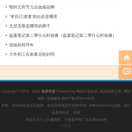
鄂州元宵节几点放烟花啊
“举目已凄凄”的出处是哪里
尤尼克斯是哪里的牌子
盗墓笔记第二季什么时候播（盗墓笔记第二季什么时候播）
姐妹如何拜年
大年初三在家看见蛇好吗
Copyright © 2012 - 2026
极星联盟
Powered by
网站分类目录
|
精选推荐文章
|
网站
地图
|
疑难解答
陕ICP备05001445号
声明：本站内容来自互联网，如信息有错误可发邮件到f_fb#foxmail.com说明，我们
会及时纠正，谢谢
本站仅为个人兴趣爱好，不接盈利性广告及商业合作
小男孩