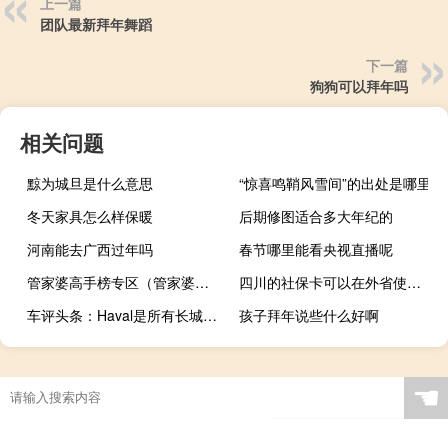
上一篇
团队最新拜年舞蹈
下一篇
狗狗可以拜年吗
相关问题
黥为城旦是什么意思
“惊喜鸣鞘风雪间”的出处是哪里
冬天家具怎么样保暖
后期修图适合多大年纪的
河南能去广西过年吗
春节哪里能看央视直播呢
管家婆高手榜专区（管家婆高手水论坛）
四川的社保卡可以在外省使用吗
车评头条：Haval是所有长城SUV和一些较小的跨界车的品牌名称
孩子拜年说些什么好啊
☚