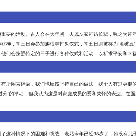
项重要的活动。古人会在大年初一去戚友家拜访长辈，称之为拜
财神，初三日会参加旃檀寺打鬼仪式，初五日则被称为“名破五”
，他们会按照特定的日子进行各种仪式和活动，以祈求平安和幸
此有所闲言碎语，我们也应该坚持自己的做法。我个人有过类似
过分”的举动，但我认为这是对家庭成员的爱和关怀的表达。在面
了这种情况下的困难和挑战。老姑今年已经98岁了，她没有儿