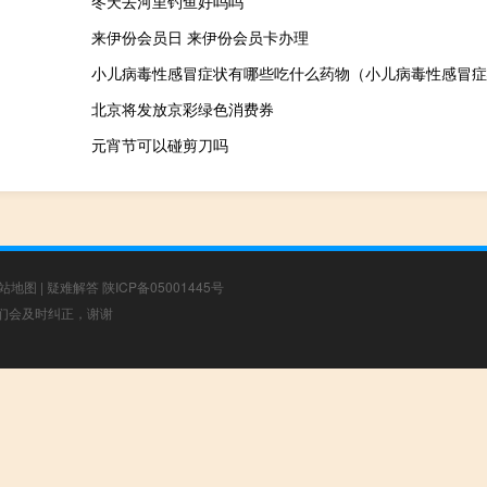
冬天去河里钓鱼好吗吗
来伊份会员日 来伊份会员卡办理
小儿病毒性感冒症状有哪些吃什么药物（小儿病毒性感冒症
北京将发放京彩绿色消费券
元宵节可以碰剪刀吗
站地图
|
疑难解答
陕ICP备05001445号
，我们会及时纠正，谢谢