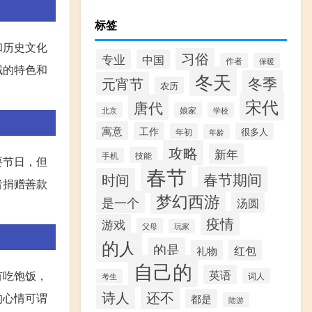
标签
和历史文化
习俗
专业
中国
作者
保暖
域的特色和
冬天
冬季
元宵节
农历
宋代
唐代
北京
娘家
学校
寓意
工作
很多人
年初
年龄
攻略
新年
技能
手机
要节日，但
春节
春节期间
时间
者捐赠善款
梦幻西游
是一个
汤圆
疫情
游戏
父母
玩家
的人
的是
红包
礼物
自己的
英语
有吃饱饭，
词人
考生
诗人
还不
的心情可谓
都是
陆游