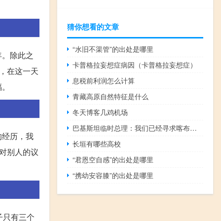
猜你想看的文章
“水旧不渠管”的出处是哪里
年。除此之
卡普格拉妄想症病因（卡普格拉妄想症）
，在这一天
息税前利润怎么计算
福。
青藏高原自然特征是什么
冬天博客几鸡机场
巴基斯坦临时总理：我们已经寻求喀布尔的支持以制止巴基斯坦的恐怖主义活动
的经历，我
长垣有哪些高校
对别人的议
“君恩空自感”的出处是哪里
“携幼安容膝”的出处是哪里
子只有三个