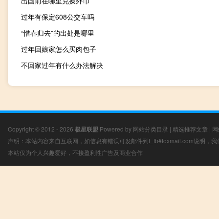
出国前在哪里兑换外币
过年有保定608公交车吗
“惜春归去”的出处是哪里
过年回娘家怎么买肉包子
不回家过年有什么办法解决
Copyright © 2012 - 2026
极星联盟
Powered by
网站分类目录
|
精选推荐文章
|
网
声明：本站内容来自互联网，如信息有错误可发邮件到f_fb#foxmail.com说明
本站仅为个人兴趣爱好，不接盈利性广告及商业合作