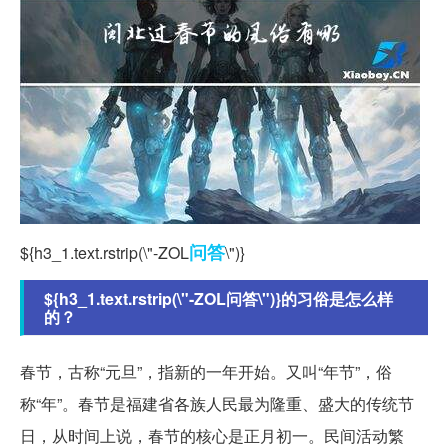
问答
${h3_1.text.rstrip(\"-ZOL
\")}
${h3_1.text.rstrip(\"-ZOL问答\")}的习俗是怎么样
的？
春节，古称“元旦”，指新的一年开始。又叫“年节”，俗
称“年”。春节是福建省各族人民最为隆重、盛大的传统节
日，从时间上说，春节的核心是正月初一。民间活动繁