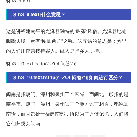
${h3_9.text}
${h3_9.text}什么意思？
这是讲福建南平的光泽县独特的“叫茶”风俗。光泽县地处
闽赣边境，素有“瓯闽西户”之称。这句话的意思是：乡里
的人们用擂茶接待客人。邑人是指乡人，待...
${h3_10.text.rstrip(\"-ZOL问答\")}
${h3_10.text.rstrip(\"-ZOL问答\")}如何进行区分？
闽南是指厦门、漳州和泉州三个区域；而闽北一般指的是
南平市。厦门、漳州、泉州这三个地方语言相通，都说闽
南语，而且都处于福建南部，所以为了方便记忆，人们将
它们归类为闽南...