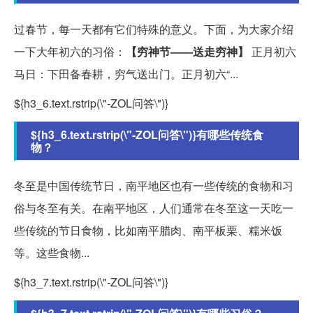
过春节，每一天都有它们特殊的意义。下面，为大家介绍
一下大年初六的习俗：
【穷神节——送走穷神】
正月初六
马日：下田备春耕，穷气送出门。正月初六“...
${h3_6.text.rstrip(\"-ZOL问答\")}
${h3_6.text.rstrip(\"-ZOL问答\")}有哪些传统食
物？
冬至是中国传统节日，南平地区也有一些传统的食物和习
俗与冬至有关。在南平地区，人们通常在冬至这一天吃一
些传统的节日食物，比如南平腊肉、南平板栗、糯米饭
等。这些食物...
${h3_7.text.rstrip(\"-ZOL问答\")}