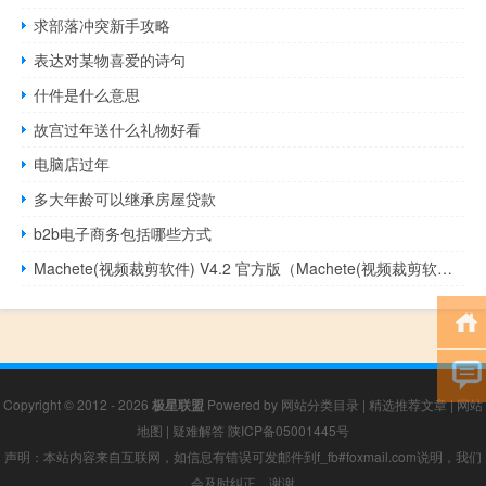
求部落冲突新手攻略
表达对某物喜爱的诗句
什件是什么意思
故宫过年送什么礼物好看
电脑店过年
多大年龄可以继承房屋贷款
b2b电子商务包括哪些方式
Machete(视频裁剪软件) V4.2 官方版（Machete(视频裁剪软件) V4.2 官方版功能简介）
Copyright © 2012 - 2026
极星联盟
Powered by
网站分类目录
|
精选推荐文章
|
网站
地图
|
疑难解答
陕ICP备05001445号
声明：本站内容来自互联网，如信息有错误可发邮件到f_fb#foxmail.com说明，我们
会及时纠正，谢谢