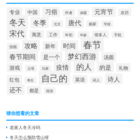
习俗
元宵节
专业
中国
农历
作者
保暖
冬天
唐代
冬季
北京
娘家
学校
宋代
寓意
工作
很多人
年初
年龄
手机
春节
攻略
时间
新年
技能
梦幻西游
春节期间
是一个
汤圆
的人
疫情
的是
游戏
礼物
父母
玩家
自己的
诗人
红包
英语
词人
考生
还不
都是
陆游
猜你想看的文章
老家人冬天冷吗
冬天怎么预防雪山呀