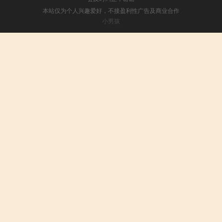
本站仅为个人兴趣爱好，不接盈利性广告及商业合作
小男孩