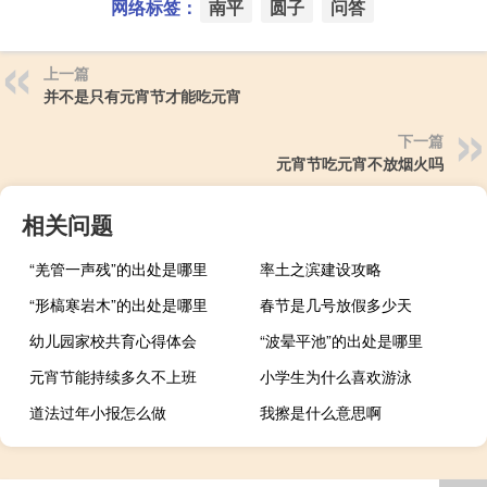
网络标签：
南平
圆子
问答
上一篇
并不是只有元宵节才能吃元宵
下一篇
元宵节吃元宵不放烟火吗
相关问题
“羌管一声残”的出处是哪里
率土之滨建设攻略
“形槁寒岩木”的出处是哪里
春节是几号放假多少天
幼儿园家校共育心得体会
“波晕平池”的出处是哪里
元宵节能持续多久不上班
小学生为什么喜欢游泳
道法过年小报怎么做
我擦是什么意思啊