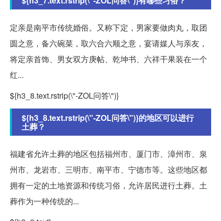
${h3_7.text.rstrip(\"-ZOL问答\")}有哪些习俗？
定亲是南平市传统婚俗。又称下定，男家要做肉丸，取团
圆之意，备六碗菜，取六合六顺之意，宴请媒人与亲友，
将定亲首饰、男女双方庚帖、乾坤书、六祥干果装在一个
红...
${h3_8.text.rstrip(\"-ZOL问答\")}
${h3_8.text.rstrip(\"-ZOL问答\")}的地区可以进行
土葬？
福建省允许土葬的地区包括福州市、厦门市、漳州市、泉
州市、龙岩市、三明市、南平市、宁德市等。这些地区都
拥有一定的土地资源和传统习俗，允许居民进行土葬。土
葬作为一种传统的...