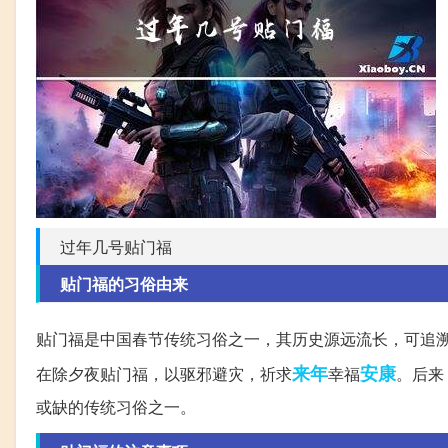
过年几号贴门福
贴门福的习俗由来
贴门福是中国春节传统习俗之一，其历史源远流长，可追溯
来年
安康
在除夕夜贴门福，以驱邪避灾，祈求
幸福
。后来
或缺的传统习俗之一。