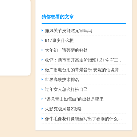
猜你想看的文章
痛风关节炎能吃元宵吗吗
817事变什么梗
大年初一请菩萨的好处
收评：两市高开高走沪指涨1.31% 军工板块领涨
做广播电台用的背景音乐 安妮的仙境背景音乐
世界高铁技术排名
过年女人怎么打扮自己
“遥见青山如雪白”的出处是哪里
火影究极风暴2攻略
像牛毛像花针像细丝写出了春雨的什么特点