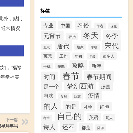
标签
此外，贴门
习俗
专业
中国
作者
保暖
，通常情况
冬天
冬季
元宵节
农历
宋代
唐代
北京
娘家
学校
寓意
工作
很多人
年初
年龄
攻略
新年
技能
如，“福禄
手机
春节
春节期间
时间
来年幸福美
梦幻西游
是一个
汤圆
疫情
游戏
父母
玩家
的人
的是
红包
礼物
自己的
英语
词人
考生
下一篇
诗人
还不
提早拜年吗
都是
陆游