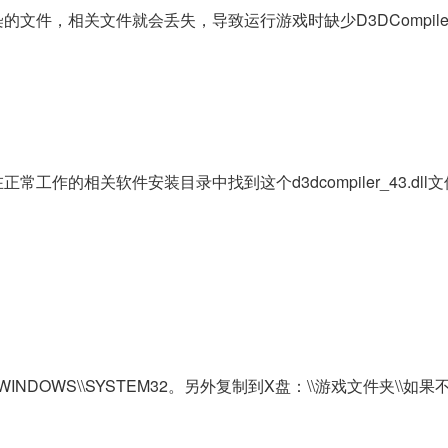
，相关文件就会丢失，导致运行游戏时缺少D3DCompiler_4
作的相关软件安装目录中找到这个d3dcompiler_43.dll
DOWS\\SYSTEM32。另外复制到X盘：\\游戏文件夹\\如