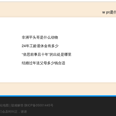
w pt
非洲平头哥是什么动物
24年工龄退休金有多少
“坐思前事且十年”的出处是哪里
结婚过年送父母多少钱合适
站地图
|
疑难解答
陕ICP备05001445号
，我们会及时纠正，谢谢