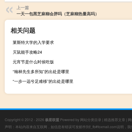
上一篇
一天一包黑芝麻糊会胖吗（芝麻糊热量高吗）
相关问题
莱斯特大学的入学要求
灭鼠能手攻略24
元宵节是什么时侯吃饭
“翰林先生多所知”的出处是哪里
“一步一远兮足难移”的出处是哪里
Copyright © 2012 - 2026
极星联盟
Powered by
网站分类目录
|
精选推荐文章
|
网
声明：本站内容来自互联网，如信息有错误可发邮件到f_fb#foxmail.com说明