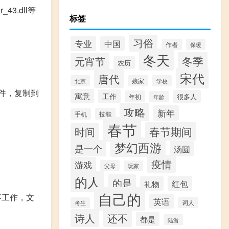
3.dll等
标签
习俗
专业
中国
作者
保暖
冬天
冬季
元宵节
农历
宋代
唐代
北京
娘家
学校
文件，复制到
寓意
工作
很多人
年初
年龄
攻略
新年
技能
手机
春节
春节期间
时间
梦幻西游
是一个
汤圆
疫情
游戏
父母
玩家
的人
的是
红包
礼物
自己的
果不工作，文
英语
词人
考生
诗人
还不
都是
陆游