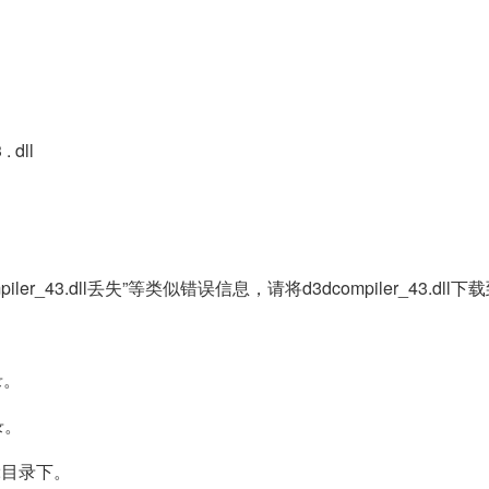
. dll
mpiler_43.dll丢失”等类似错误信息，请将d3dcompiler_43.dll
录。
录。
m32目录下。