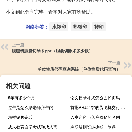
本文到此分享完毕，希望对大家有所帮助。
网络标签：
水转印
热转印
转印
上一篇
腹腔镜胆囊切除术ppt（胆囊切除术多少钱）
下一篇
单位性质代码查询系统（单位性质代码查询）
相关问题
5年有多少个月
论文目录格式怎么去掉页码
过年是怎么给老师拜年的
首批ARJ21客改货飞机交付 即将投入航空货运市场
怎样销售瓷砖
入室盗窃与入户盗窃的区别
成人教育自学考试和成人高考有何区别
声乐培训班多少钱一节课