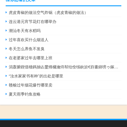
虎皮青椒的做法空气炸锅（虎皮青椒的做法）
连云港元宵节花灯在哪举办
潮汕冬天有水稻吗
过年喜欢买什么烟送人
冬天怎么养鱼不发臭
在老婆家过年去哪里上班
涓轰腑鍥借穯鎷抽亾鐢烽槦瀹炵幇绐佺牬鈥斺€斿畫鍏嗙ゥ鎵惧噯鍔姏鏂瑰悜 到底什么情况嘞
“汝水家家书有种”的出处是哪里
赣榆过年烟花爆竹哪里卖
夏天雨季钓鱼攻略