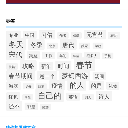
标签
习俗
元宵节
专业
中国
农历
作者
保暖
冬天
唐代
冬季
北京
娘家
学校
宋代
寓意
工作
很多人
年初
年龄
手机
春节
攻略
时间
新年
技能
梦幻西游
春节期间
是一个
汤圆
的人
疫情
的是
游戏
礼物
父母
玩家
自己的
诗人
红包
英语
词人
考生
还不
都是
陆游
猜你想看的文章