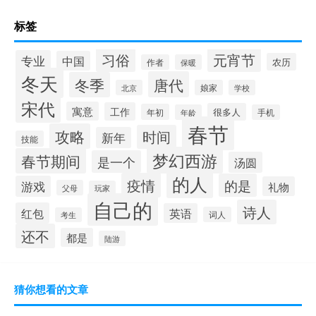
标签
习俗
元宵节
专业
中国
农历
作者
保暖
冬天
唐代
冬季
北京
娘家
学校
宋代
寓意
工作
很多人
年初
年龄
手机
春节
攻略
时间
新年
技能
梦幻西游
春节期间
是一个
汤圆
的人
疫情
的是
游戏
礼物
父母
玩家
自己的
诗人
红包
英语
词人
考生
还不
都是
陆游
猜你想看的文章