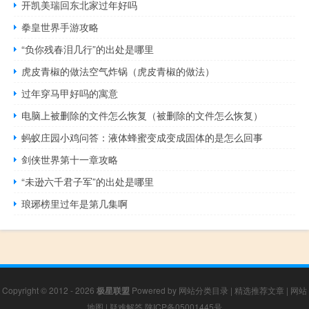
开凯美瑞回东北家过年好吗
拳皇世界手游攻略
“负你残春泪几行”的出处是哪里
虎皮青椒的做法空气炸锅（虎皮青椒的做法）
过年穿马甲好吗的寓意
电脑上被删除的文件怎么恢复（被删除的文件怎么恢复）
蚂蚁庄园小鸡问答：液体蜂蜜变成变成固体的是怎么回事
剑侠世界第十一章攻略
“未逊六千君子军”的出处是哪里
琅琊榜里过年是第几集啊
Copyright © 2012 - 2026
极星联盟
Powered by
网站分类目录
|
精选推荐文章
|
网站
地图
|
疑难解答
陕ICP备05001445号