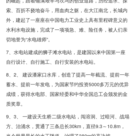
的崛起，踏着铺满艰辛与坎坷的创业道路，历经追求、探
索、百折不挠地奋斗，用血肉之躯，在大江南北，长城内
外，建起了一座座在中国电力工业史上具有里程碑意义的
水利水电设施，完成了一项项急、难、险任务，被人们亲
切地誉为“水电雄师”。
7、水电站建成的狮子滩水电站，是建国以来中国第一座
自行设计、自行施工、自行安装的水电站。
8、2、 建设潘家口水库，创造了提高一年截流、提前一年
蓄水、提前一年发电，为国家节约投资5000多万元的优异
成绩，获得水电部、国家经委和中华全国总工会颁发的金
质奖章。
9、3、 一建设天生桥二级水电站，闯溶洞、过暗河、战塌
方、治涌水，贯通了三条总长30km，直径9.3～10.8m，
当今世界最长的水工隧道，治理了380m的高边坡。