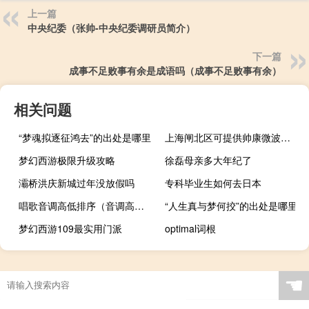
上一篇
中央纪委（张帅-中央纪委调研员简介）
下一篇
成事不足败事有余是成语吗（成事不足败事有余）
相关问题
“梦魂拟逐征鸿去”的出处是哪里
上海闸北区可提供帅康微波炉维修服务地址在哪
梦幻西游极限升级攻略
徐磊母亲多大年纪了
灞桥洪庆新城过年没放假吗
专科毕业生如何去日本
唱歌音调高低排序（音调高低排序）
“人生真与梦何挍”的出处是哪里
梦幻西游109最实用门派
optimal词根
☚