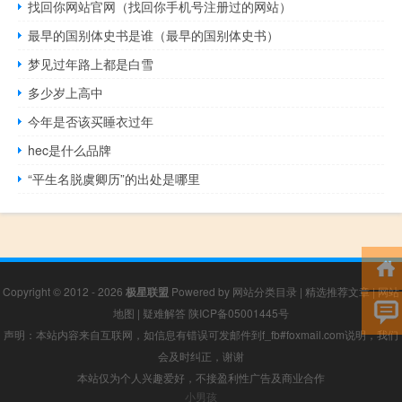
找回你网站官网（找回你手机号注册过的网站）
最早的国别体史书是谁（最早的国别体史书）
梦见过年路上都是白雪
多少岁上高中
今年是否该买睡衣过年
hec是什么品牌
“平生名脱虞卿历”的出处是哪里
Copyright © 2012 - 2026
极星联盟
Powered by
网站分类目录
|
精选推荐文章
|
网站
地图
|
疑难解答
陕ICP备05001445号
声明：本站内容来自互联网，如信息有错误可发邮件到f_fb#foxmail.com说明，我们
会及时纠正，谢谢
本站仅为个人兴趣爱好，不接盈利性广告及商业合作
小男孩