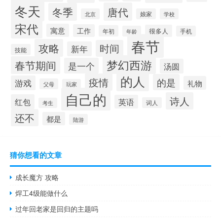
冬天
唐代
冬季
北京
娘家
学校
宋代
寓意
工作
很多人
年初
年龄
手机
春节
攻略
时间
新年
技能
梦幻西游
春节期间
是一个
汤圆
的人
疫情
的是
游戏
礼物
父母
玩家
自己的
诗人
红包
英语
词人
考生
还不
都是
陆游
猜你想看的文章
成长魔方 攻略
焊工4级能做什么
过年回老家是回归的主题吗