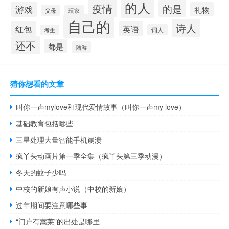
的人
疫情
的是
游戏
礼物
父母
玩家
自己的
诗人
红包
英语
词人
考生
还不
都是
陆游
猜你想看的文章
叫你一声mylove和现代爱情故事（叫你一声my love）
基础教育包括哪些
三星处理大量智能手机崩溃
疯丫头动画片第一季全集（疯丫头第三季动漫）
冬天的蚊子少吗
中校的新娘有声小说（中校的新娘）
过年期间要注意哪些事
“门户有蒿莱”的出处是哪里