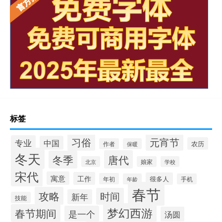
标签
习俗
元宵节
专业
中国
农历
作者
保暖
冬天
唐代
冬季
北京
娘家
学校
宋代
寓意
工作
很多人
年初
年龄
手机
春节
攻略
时间
新年
技能
梦幻西游
春节期间
是一个
汤圆