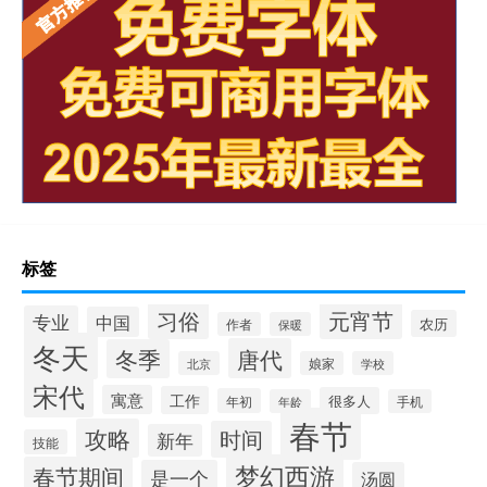
标签
习俗
元宵节
专业
中国
农历
作者
保暖
冬天
唐代
冬季
北京
娘家
学校
宋代
寓意
工作
很多人
年初
年龄
手机
春节
攻略
时间
新年
技能
梦幻西游
春节期间
是一个
汤圆