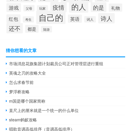
的人
疫情
的是
游戏
礼物
父母
玩家
自己的
诗人
红包
英语
词人
考生
还不
都是
陆游
猜你想看的文章
市场消息花旗集团计划裁员公司正对管理层进行重组
英魂之刃的攻略大全
怎么求春节前
梦浮桥攻略
m国是哪个国家简称
直尺上的厘米就是一个统一的什么单位
steam蚂蚁攻略
唱歌音调高低排序（音调高低排序）