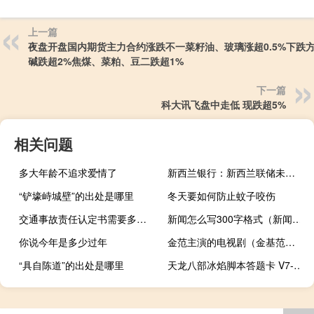
上一篇
夜盘开盘国内期货主力合约涨跌不一菜籽油、玻璃涨超0.5%下跌
碱跌超2%焦煤、菜粕、豆二跌超1%
下一篇
科大讯飞盘中走低 现跌超5%
相关问题
多大年龄不追求爱情了
新西兰银行：新西兰联储未像预期那般强硬纽元随之下跌
“铲壕峙城壁”的出处是哪里
冬天要如何防止蚊子咬伤
交通事故责任认定书需要多长时间可以拿到
新闻怎么写300字格式（新闻怎么写300字）
你说今年是多少过年
金范主演的电视剧（金基范演过的电视剧）
“具自陈道”的出处是哪里
天龙八部冰焰脚本答题卡 V7-180729A 官方免费版（天龙八部冰焰脚本答题卡 V7-180729A 官方免费版功能简介）