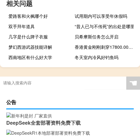
相关问题
爱路客和火枫哪个好
试用期内可以享受年休假吗
双手拜年道具
“昔人已与不传死”的出处是哪里
几字是什么牌子衣服
贝希摩斯任务怎么开启
梦幻西游武器技能详解
香港黄金刚刚刺穿17800.00港元/司马两关口最新报17800.04港元/司马两日图涨0.54%
西南地区有什么好大学
冬天室内冷风好钓鱼吗
☚
公告
DeepSeek全套部署资料免费下载