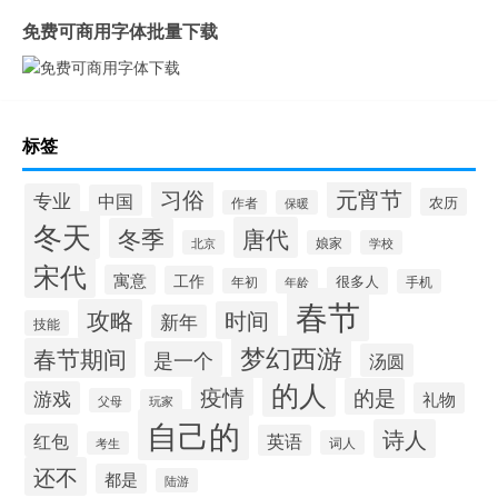
免费可商用字体批量下载
标签
习俗
元宵节
专业
中国
农历
作者
保暖
冬天
唐代
冬季
北京
娘家
学校
宋代
寓意
工作
很多人
年初
年龄
手机
春节
攻略
时间
新年
技能
梦幻西游
春节期间
是一个
汤圆
的人
疫情
的是
游戏
礼物
父母
玩家
自己的
诗人
红包
英语
词人
考生
还不
都是
陆游