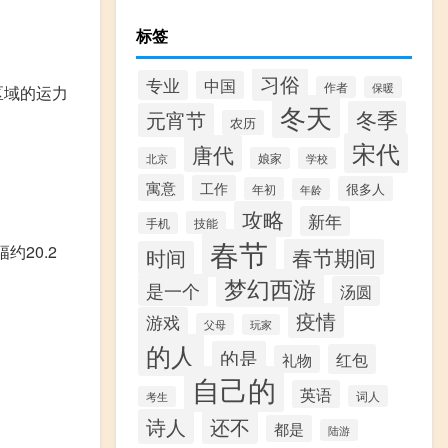
标签
习俗
专业
中国
作者
保暖
区域的运力
冬天
冬季
元宵节
农历
宋代
唐代
北京
娘家
学校
寓意
工作
很多人
年初
年龄
攻略
新年
技能
手机
春节
约20.2
春节期间
时间
梦幻西游
是一个
汤圆
疫情
游戏
父母
玩家
的人
的是
红包
礼物
自己的
英语
词人
考生
诗人
还不
都是
陆游