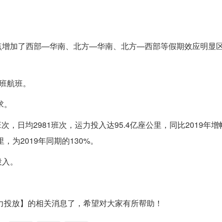
点增加了西部—华南、北方—华南、北方—西部等假期效应明显
加班航班。
求。
日均2981班次，运力投入达95.4亿座公里，同比2019年增幅
，为2019年同期的130%。
投入。
力投放】的相关消息了，希望对大家有所帮助！