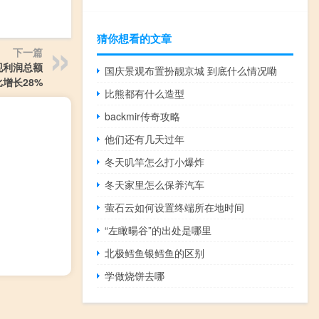
猜你想看的文章
下一篇
现利润总额
国庆景观布置扮靓京城 到底什么情况嘞
比增长28%
比熊都有什么造型
backmir传奇攻略
他们还有几天过年
冬天叽竿怎么打小爆炸
冬天家里怎么保养汽车
萤石云如何设置终端所在地时间
“左瞰暘谷”的出处是哪里
北极鳕鱼银鳕鱼的区别
学做烧饼去哪