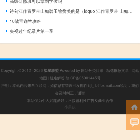
高级研修班可以拿到学位吗
诗句江作青罗带山如碧玉簪赞美的是（ldquo 江作青罗带 山如碧玉簪 rdquo 这句诗是哪首诗里的）
10战宝迦兰攻略
央视过年纪录片第一季
Copyright © 2012 - 2026
极星联盟
Powered by
网站分类目录
|
精选推荐文章
|
网站
地图
|
疑难解答
陕ICP备05001445号
声明：本站内容来自互联网，如信息有错误可发邮件到f_fb#foxmail.com说明，我们
会及时纠正，谢谢
本站仅为个人兴趣爱好，不接盈利性广告及商业合作
小男孩