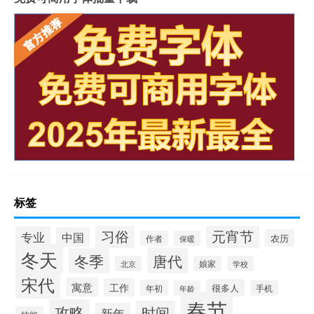
标签
习俗
元宵节
专业
中国
农历
作者
保暖
冬天
唐代
冬季
北京
娘家
学校
宋代
寓意
工作
很多人
年初
年龄
手机
春节
攻略
时间
新年