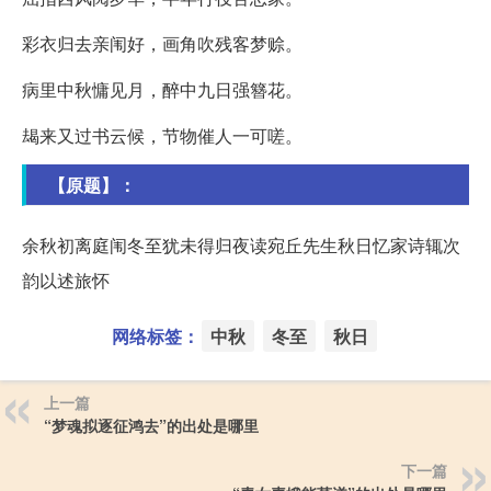
彩衣归去亲闱好，画角吹残客梦赊。
病里中秋慵见月，醉中九日强簪花。
朅来又过书云候，节物催人一可嗟。
【原题】：
余秋初离庭闱冬至犹未得归夜读宛丘先生秋日忆家诗辄次
韵以述旅怀
网络标签：
中秋
冬至
秋日
上一篇
“梦魂拟逐征鸿去”的出处是哪里
下一篇