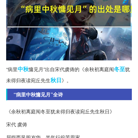
中秋
冬至
“病里
慵见月”出自宋代虞俦的《余秋初离庭闱
犹
秋日
未得归夜读宛丘先生
》。
“病里中秋慵见月”全诗
《余秋初离庭闱冬至犹未得归夜读宛丘先生秋日》
宋代 虞俦
屈指西风阅岁华，半年行役苦思家。