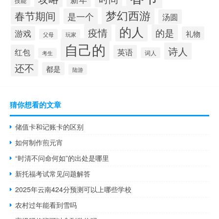
技能
梦幻西游
春节期间
是一个
汤圆
的人
疫情
的是
游戏
礼物
父母
玩家
自己的
诗人
红包
英语
词人
考生
还不
都是
陆游
猜你想看的文章
储值卡和记账卡的区别
如何制作煎元宵
“时清不问命何如”的出处是哪里
新托福考试常见问题解答
2025年云南424分预测可以上哪些学校
农村过年能看到雪吗