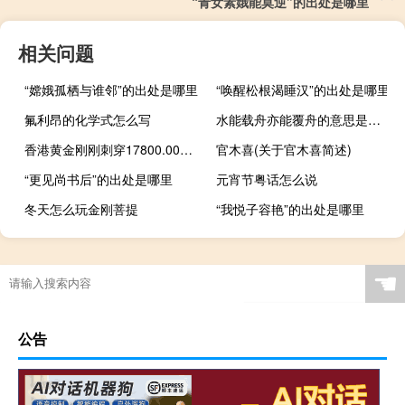
“青女素娥能莫逆”的出处是哪里
相关问题
“嫦娥孤栖与谁邻”的出处是哪里
“唤醒松根渴睡汉”的出处是哪里
氟利昂的化学式怎么写
水能载舟亦能覆舟的意思是什么生肖（水能载舟亦能覆舟的意思是什么）
香港黄金刚刚刺穿17800.00港元/司马两关口最新报17800.04港元/司马两日图涨0.54%
官木喜(关于官木喜简述)
“更见尚书后”的出处是哪里
元宵节粤话怎么说
冬天怎么玩金刚菩提
“我悦子容艳”的出处是哪里
☚
公告