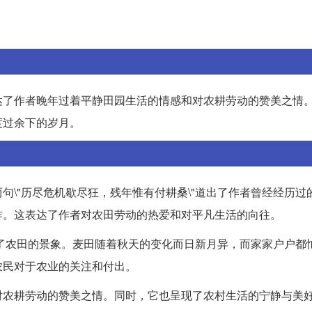
达了作者晚年过着平静田园生活的情感和对农耕劳动的赞美之情
度过余下的岁月。
句\"历尽危机歇尽狂，残年惟有付耕桑\"道出了作者曾经经历过
作。这表达了作者对农田劳动的热爱和对平凡生活的向往。
描绘了农田的景象。麦田随着秋天的变化而日新月异，而家家户户都
农民对于农业的关注和付出。
对农耕劳动的赞美之情。同时，它也呈现了农村生活的宁静与美