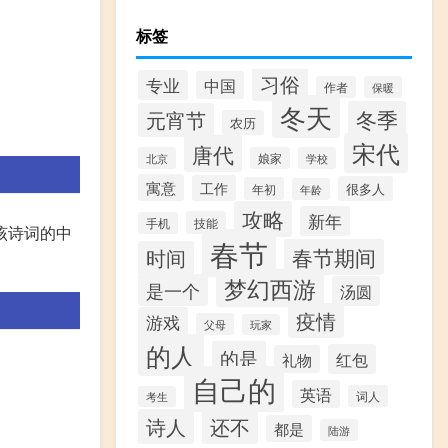
标签
习俗
专业
中国
作者
保暖
冬天
冬季
元宵节
农历
宋代
唐代
北京
娘家
学校
寓意
工作
很多人
年初
年龄
攻略
新年
技能
手机
该诗词的中
春节
春节期间
时间
梦幻西游
是一个
汤圆
疫情
游戏
父母
玩家
的人
的是
红包
礼物
自己的
英语
词人
考生
诗人
还不
都是
陆游