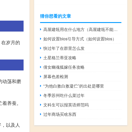
猜你想看的文章
高屋建瓴用在什么地方（高屋建瓴不能随便用）
如何设置bios引导方式（如何设置bios）
。在岁月的
快过年了在群里怎么发
土星格兰蒂亚攻略
倩女幽魂狐嫁任务攻略
屏幕色差检测
的动荡和磨
“为他白敫白敫凝伫”的出处是哪里
冬季苏州吃什么菜过年
忙着养蚕。
文科生可以报英语师范吗
过年商场买啥东西
好，以及人