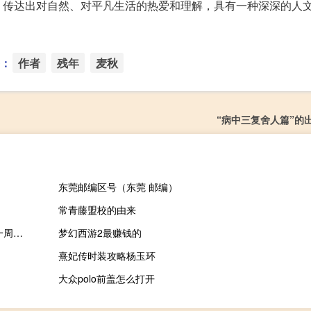
，传达出对自然、对平凡生活的热爱和理解，具有一种深深的人
：
作者
残年
麦秋
“病中三复舍人篇”的
东莞邮编区号（东莞 邮编）
常青藤盟校的由来
澳洲联储利率决议公布前澳元兑美元AUD/USD日内下跌0.56%至一周低点现报0.6423
梦幻西游2最赚钱的
熹妃传时装攻略杨玉环
大众polo前盖怎么打开