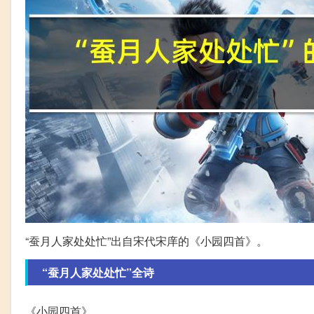
“蚕月人家处处忙”出自宋代宋庠的《小园四首》。
“蚕月人家处处忙”全诗
《小园四首》