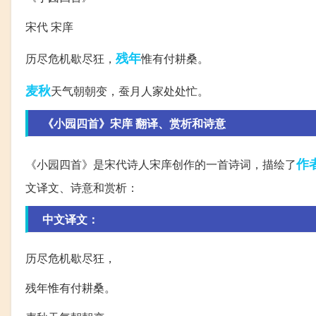
宋代 宋庠
残年
历尽危机歇尽狂，
惟有付耕桑。
麦秋
天气朝朝变，蚕月人家处处忙。
《小园四首》宋庠 翻译、赏析和诗意
作
《小园四首》是宋代诗人宋庠创作的一首诗词，描绘了
文译文、诗意和赏析：
中文译文：
历尽危机歇尽狂，
残年惟有付耕桑。