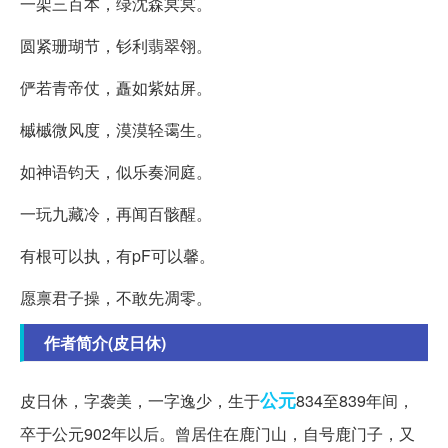
一架三百本，绿沈森冥冥。
圆紧珊瑚节，钐利翡翠翎。
俨若青帝仗，矗如紫姑屏。
槭槭微风度，漠漠轻霭生。
如神语钧天，似乐奏洞庭。
一玩九藏冷，再闻百骸醒。
有根可以执，有pF可以馨。
愿禀君子操，不敢先凋零。
作者简介(皮日休)
公元
皮日休，字袭美，一字逸少，生于
834至839年间，
卒于公元902年以后。曾居住在鹿门山，自号鹿门子，又