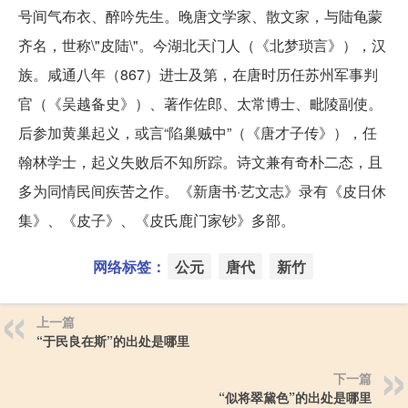
号间气布衣、醉吟先生。晚唐文学家、散文家，与陆龟蒙
齐名，世称\"皮陆\"。今湖北天门人（《北梦琐言》），汉
族。咸通八年（867）进士及第，在唐时历任苏州军事判
官（《吴越备史》）、著作佐郎、太常博士、毗陵副使。
后参加黄巢起义，或言“陷巢贼中”（《唐才子传》），任
翰林学士，起义失败后不知所踪。诗文兼有奇朴二态，且
多为同情民间疾苦之作。《新唐书
·艺文志》录有《皮日休
集》、《皮子》、《皮氏鹿门家钞》多部。
网络标签：
公元
唐代
新竹
上一篇
“于民良在斯”的出处是哪里
下一篇
“似将翠黛色”的出处是哪里