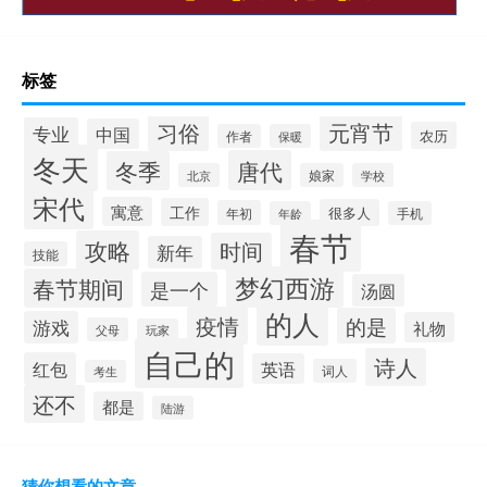
标签
习俗
元宵节
专业
中国
农历
作者
保暖
冬天
唐代
冬季
北京
娘家
学校
宋代
寓意
工作
很多人
年初
年龄
手机
春节
攻略
时间
新年
技能
梦幻西游
春节期间
是一个
汤圆
的人
疫情
的是
游戏
礼物
父母
玩家
自己的
诗人
红包
英语
词人
考生
还不
都是
陆游
猜你想看的文章