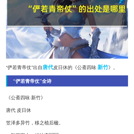
唐代
新竹
“俨若青帝仗”出自
皮日休的《公斋四咏·
》。
“俨若青帝仗”全诗
《公斋四咏·新竹》
唐代 皮日休
笠泽多异竹，移之植后楹。