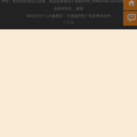
声明：本站内容来自互联网，如信息有错误可发邮件到f_fb#foxmail.com说明，我们
会及时纠正，谢谢
本站仅为个人兴趣爱好，不接盈利性广告及商业合作
小男孩