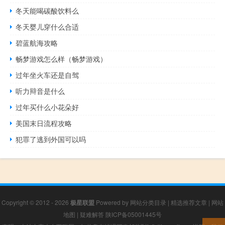
冬天能喝碳酸饮料么
冬天婴儿穿什么合适
碧蓝航海攻略
畅梦游戏怎么样（畅梦游戏）
过年坐火车还是自驾
听力辩音是什么
过年买什么小花朵好
美国末日流程攻略
犯罪了逃到外国可以吗
Copyright © 2012 - 2026
极星联盟
Powered by
网站分类目录
|
精选推荐文章
|
网站
地图
|
疑难解答
陕ICP备05001445号