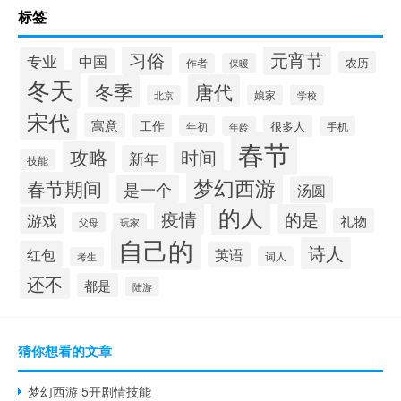
标签
习俗
元宵节
专业
中国
农历
作者
保暖
冬天
唐代
冬季
北京
娘家
学校
宋代
寓意
工作
很多人
年初
年龄
手机
春节
攻略
时间
新年
技能
梦幻西游
春节期间
是一个
汤圆
的人
疫情
的是
游戏
礼物
父母
玩家
自己的
诗人
红包
英语
词人
考生
还不
都是
陆游
猜你想看的文章
梦幻西游 5开剧情技能