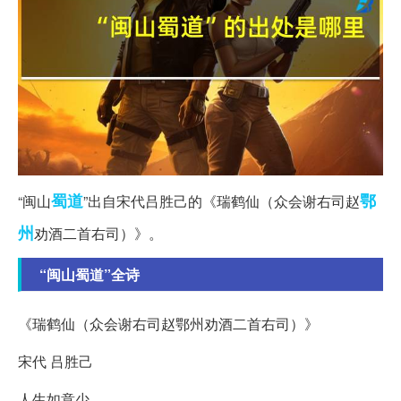
蜀道
鄂
“闽山
”出自宋代吕胜己的《瑞鹤仙（众会谢右司赵
州
劝酒二首右司）》。
“闽山蜀道”全诗
《瑞鹤仙（众会谢右司赵鄂州劝酒二首右司）》
宋代 吕胜己
人生如意少。