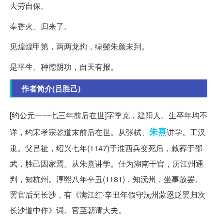
去劳自保。
奉香火、归来了。
见煌煌甲第，两两龙驹，绿鬓朱颜未到。
是平生、种德阴功，自天有报。
作者简介(吕胜己)
[约公元一一七三年前后在世]字季克，建阳人。生卒年均不
朱熹
详，约宋孝宗乾道末前后在世。从张栻、
讲学。工汉
隶。父吕祉，绍兴七年(1147)于淮西兵变死后，敕葬于邵
武，胜己因家焉。从朱熹讲学。仕为湖南干官，历江州通
判，知杭州。淳熙八年辛丑(1181)，知沅州，坐事放罢。
罢官后至长沙，有《满江红
·辛丑年假守沅州蒙恩贬罢归次
长沙道中作》词。官至朝请大夫。