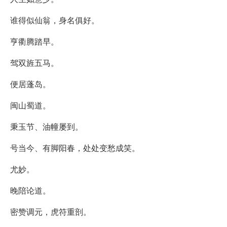
谁得似仙翁，身名俱好。
亨衢腾踏早。
驾双旌五马。
便居蓬岛。
闽山蜀道。
秉玉节、油幢屡到。
号当今、有脚阳春，处处变愁成笑。
尤妙。
晚陪论道。
密赞调元，虎符重剖。