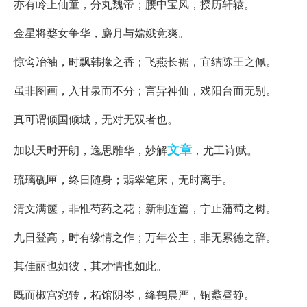
亦有岭上仙童，分丸魏帝；腰中宝风，授历轩辕。
金星将婺女争华，麝月与嫦娥竞爽。
惊鸾冶袖，时飘韩掾之香；飞燕长裾，宜结陈王之佩。
虽非图画，入甘泉而不分；言异神仙，戏阳台而无别。
真可谓倾国倾城，无对无双者也。
文章
加以天时开朗，逸思雕华，妙解
，尤工诗赋。
琉璃砚匣，终日随身；翡翠笔床，无时离手。
清文满箧，非惟芍药之花；新制连篇，宁止蒲萄之树。
九日登高，时有缘情之作；万年公主，非无累德之辞。
其佳丽也如彼，其才情也如此。
既而椒宫宛转，柘馆阴岑，绛鹤晨严，铜蠡昼静。