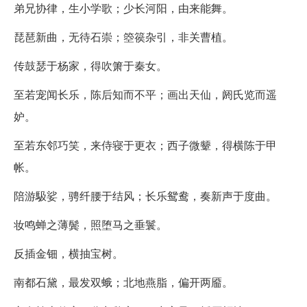
弟兄协律，生小学歌；少长河阳，由来能舞。
琵琶新曲，无待石崇；箜篌杂引，非关曹植。
传鼓瑟于杨家，得吹箫于秦女。
至若宠闻长乐，陈后知而不平；画出天仙，阏氏览而遥
妒。
至若东邻巧笑，来侍寝于更衣；西子微颦，得横陈于甲
帐。
陪游馺娑，骋纤腰于结风；长乐鸳鸯，奏新声于度曲。
妆鸣蝉之薄鬓，照堕马之垂鬟。
反插金钿，横抽宝树。
南都石黛，最发双蛾；北地燕脂，偏开两靥。