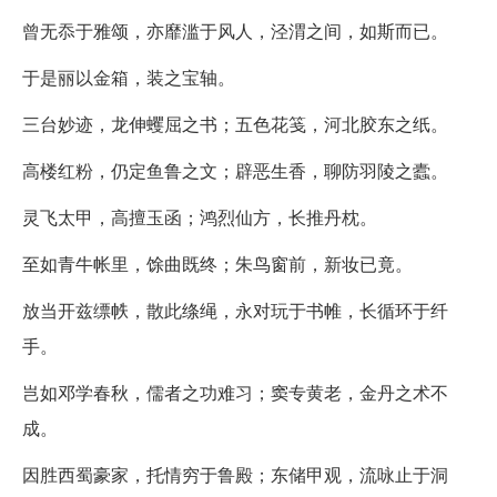
曾无忝于雅颂，亦靡滥于风人，泾渭之间，如斯而已。
于是丽以金箱，装之宝轴。
三台妙迹，龙伸蠼屈之书；五色花笺，河北胶东之纸。
高楼红粉，仍定鱼鲁之文；辟恶生香，聊防羽陵之蠹。
灵飞太甲，高擅玉函；鸿烈仙方，长推丹枕。
至如青牛帐里，馀曲既终；朱鸟窗前，新妆已竟。
放当开兹缥帙，散此绦绳，永对玩于书帷，长循环于纤
手。
岂如邓学春秋，儒者之功难习；窦专黄老，金丹之术不
成。
因胜西蜀豪家，托情穷于鲁殿；东储甲观，流咏止于洞