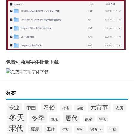
免费可商用字体批量下载
标签
习俗
元宵节
专业
中国
农历
作者
保暖
冬天
唐代
冬季
北京
娘家
学校
宋代
寓意
工作
很多人
年初
年龄
手机