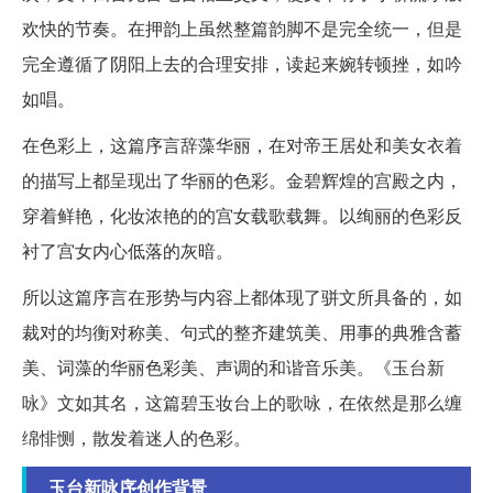
欢快的节奏。在押韵上虽然整篇韵脚不是完全统一，但是
完全遵循了阴阳上去的合理安排，读起来婉转顿挫，如吟
如唱。
在色彩上，这篇序言辞藻华丽，在对帝王居处和美女衣着
的描写上都呈现出了华丽的色彩。金碧辉煌的宫殿之内，
穿着鲜艳，化妆浓艳的的宫女载歌载舞。以绚丽的色彩反
衬了宫女内心低落的灰暗。
所以这篇序言在形势与内容上都体现了骈文所具备的，如
裁对的均衡对称美、句式的整齐建筑美、用事的典雅含蓄
美、词藻的华丽色彩美、声调的和谐音乐美。《玉台新
咏》文如其名，这篇碧玉妆台上的歌咏，在依然是那么缠
绵悱恻，散发着迷人的色彩。
玉台新咏序创作背景