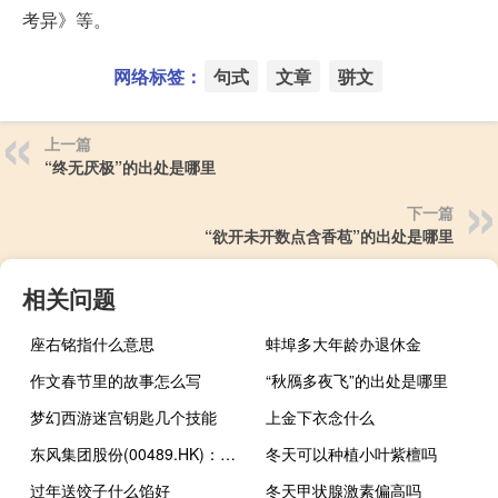
考异》等。
网络标签：
句式
文章
骈文
上一篇
“终无厌极”的出处是哪里
下一篇
“欲开未开数点含香苞”的出处是哪里
相关问题
座右铭指什么意思
蚌埠多大年龄办退休金
作文春节里的故事怎么写
“秋鴈多夜飞”的出处是哪里
梦幻西游迷宫钥匙几个技能
上金下衣念什么
东风集团股份(00489.HK)：本公司预期截至2023年6月30日止六个月的归母净利润与2022年同期相比同比下降75%到80%
冬天可以种植小叶紫檀吗
过年送饺子什么馅好
冬天甲状腺激素偏高吗