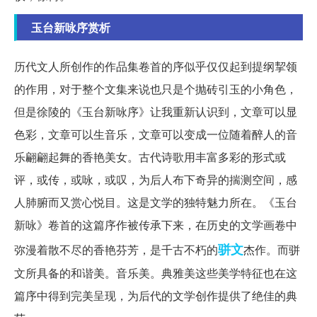
玉台新咏序赏析
历代文人所创作的作品集卷首的序似乎仅仅起到提纲挈领
的作用，对于整个文集来说也只是个抛砖引玉的小角色，
但是徐陵的《玉台新咏序》让我重新认识到，文章可以显
色彩，文章可以生音乐，文章可以变成一位随着醉人的音
乐翩翩起舞的香艳美女。古代诗歌用丰富多彩的形式或
评，或传，或咏，或叹，为后人布下奇异的揣测空间，感
人肺腑而又赏心悦目。这是文学的独特魅力所在。《玉台
新咏》卷首的这篇序作被传承下来，在历史的文学画卷中
骈文
弥漫着散不尽的香艳芬芳，是千古不朽的
杰作。而骈
文所具备的和谐美。音乐美。典雅美这些美学特征也在这
篇序中得到完美呈现，为后代的文学创作提供了绝佳的典