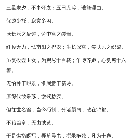
三星未夕，不事怀衾；五日尤赊，谁能理曲。
优游少托，寂寞多闲。
厌长乐之疏钟，劳中宫之缓箭。
纤腰无力，怯南阳之捣衣；生长深宫，笑扶风之织锦。
虽复投壶玉女，为观尽于百骁；争博齐姬，心赏穷于六
箸。
无怡神于暇景，惟属意于新诗。
庶得代彼皋苏，微蠲愁疾。
但往世名篇，当今巧制，分诸麟阁，散在鸿都。
不藉篇章，无由披览。
于是燃指瞑写，弄笔晨书，撰录艳歌，凡为十卷。