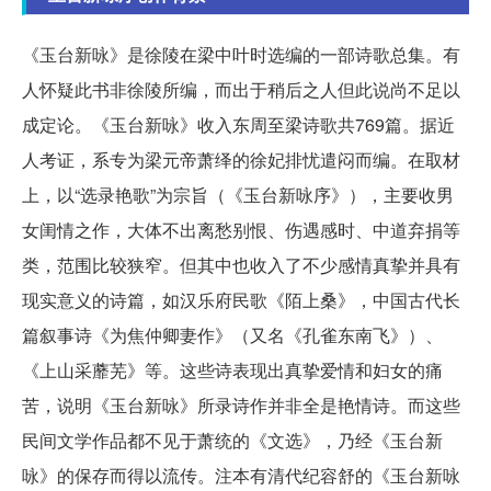
《玉台新咏》是徐陵在梁中叶时选编的一部诗歌总集。有
人怀疑此书非徐陵所编，而出于稍后之人但此说尚不足以
成定论。《玉台新咏》收入东周至梁诗歌共769篇。据近
人考证，系专为梁元帝萧绎的徐妃排忧遣闷而编。在取材
上，以“选录艳歌”为宗旨（《玉台新咏序》），主要收男
女闺情之作，大体不出离愁别恨、伤遇感时、中道弃捐等
类，范围比较狭窄。但其中也收入了不少感情真挚并具有
现实意义的诗篇，如汉乐府民歌《陌上桑》，中国古代长
篇叙事诗《为焦仲卿妻作》（又名《孔雀东南飞》）、
《上山采蘼芜》等。这些诗表现出真挚爱情和妇女的痛
苦，说明《玉台新咏》所录诗作并非全是艳情诗。而这些
民间文学作品都不见于萧统的《文选》，乃经《玉台新
咏》的保存而得以流传。注本有清代纪容舒的《玉台新咏