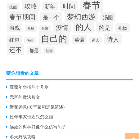
春节
攻略
时间
新年
技能
梦幻西游
春节期间
是一个
汤圆
的人
疫情
的是
游戏
礼物
父母
玩家
自己的
诗人
红包
英语
词人
考生
还不
都是
陆游
猜你想看的文章
豆蔻年华指的十几岁
元宵的做法短文
聚和远见(关于聚和远见简述)
过年宅家也欢乐怎么画
远处的树林好像什么仿写句子
冬天野战攻略