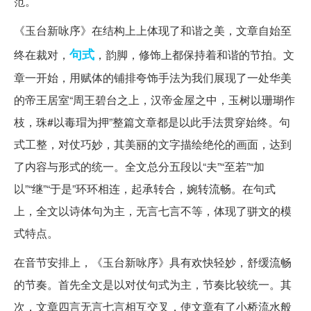
范。
《玉台新咏序》在结构上上体现了和谐之美，文章自始至
句式
终在裁对，
，韵脚，修饰上都保持着和谐的节拍。文
章一开始，用赋体的铺排夸饰手法为我们展现了一处华美
的帝王居室“周王碧台之上，汉帝金屋之中，玉树以珊瑚作
枝，珠#以毒瑁为押”整篇文章都是以此手法贯穿始终。句
式工整，对仗巧妙，其美丽的文字描绘绝伦的画面，达到
了内容与形式的统一。全文总分五段以“夫”“至若”“加
以”“继”“于是”环环相连，起承转合，婉转流畅。在句式
上，全文以诗体句为主，无言七言不等，体现了骈文的模
式特点。
在音节安排上，《玉台新咏序》具有欢快轻妙，舒缓流畅
的节奏。首先全文是以对仗句式为主，节奏比较统一。其
次，文章四言无言七言相互交叉，使文章有了小桥流水般