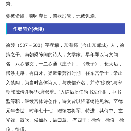
箫。
娈彼诸嫉，聊同弃日，猗欤彤管，无或讥焉。
作者简介(徐陵)
徐陵（507～583）字孝穆，东海郯（今山东郯城）人，徐
摛之子。南朝梁陈间的诗人，文学家。早年即以诗文闻
名。八岁能文，十二岁通《庄子》、《老子》。长大后，
博涉史籍，有口才。梁武帝萧衍时期，任东宫学士，常出
入禁闼，为当时宫体诗人，与庾信齐名，并称“徐庾”,与宋
朝郭茂倩并称“乐府双壁。”入陈后历任尚书左仆射，中书
监等职，继续宫体诗创作，诗文皆以轻靡绮艳见称。至德
元年去世，时年七十七，赠镇右将军、特进，其侍中、左
光禄、鼓吹、侯如故，谥曰章。 有四子：徐俭，徐份，徐
仪，徐僔。