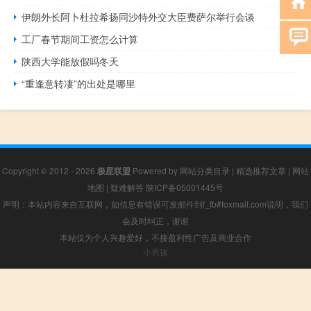
伊朗外长阿卜杜拉希扬同沙特外交大臣费萨尔举行会谈
工厂春节期间工资怎么计算
陕西大学能放假吗冬天
“重逢意转凄”的出处是哪里
Copyright © 2012 - 2026
极星联盟
Powered by
网站分类目录
|
精选推荐文章
|
网站
地图
|
疑难解答
陕ICP备05001445号
声明：本站内容来自互联网，如信息有错误可发邮件到f_fb#foxmail.com说明，我们
会及时纠正，谢谢
本站仅为个人兴趣爱好，不接盈利性广告及商业合作
小男孩