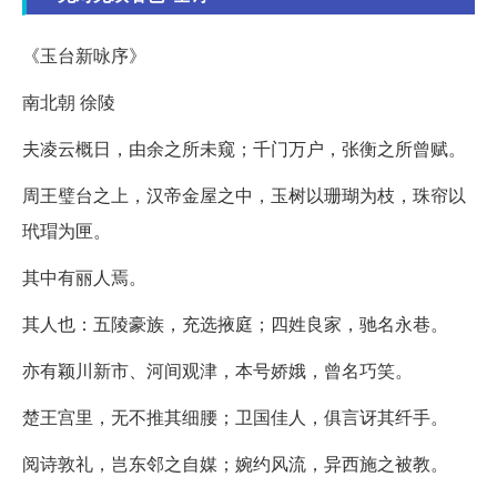
《玉台新咏序》
南北朝 徐陵
夫凌云概日，由余之所未窥；千门万户，张衡之所曾赋。
周王璧台之上，汉帝金屋之中，玉树以珊瑚为枝，珠帘以
玳瑁为匣。
其中有丽人焉。
其人也：五陵豪族，充选掖庭；四姓良家，驰名永巷。
亦有颖川新市、河间观津，本号娇娥，曾名巧笑。
楚王宫里，无不推其细腰；卫国佳人，俱言讶其纤手。
阅诗敦礼，岂东邻之自媒；婉约风流，异西施之被教。