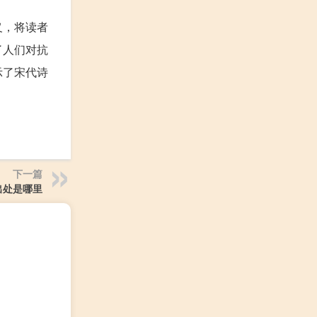
义，将读者
了人们对抗
示了宋代诗
下一篇
出处是哪里