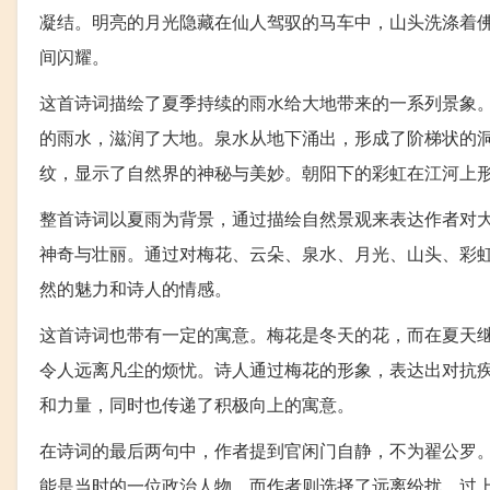
凝结。明亮的月光隐藏在仙人驾驭的马车中，山头洗涤着
间闪耀。
这首诗词描绘了夏季持续的雨水给大地带来的一系列景象
的雨水，滋润了大地。泉水从地下涌出，形成了阶梯状的
纹，显示了自然界的神秘与美妙。朝阳下的彩虹在江河上
整首诗词以夏雨为背景，通过描绘自然景观来表达作者对
神奇与壮丽。通过对梅花、云朵、泉水、月光、山头、彩
然的魅力和诗人的情感。
这首诗词也带有一定的寓意。梅花是冬天的花，而在夏天
令人远离凡尘的烦忧。诗人通过梅花的形象，表达出对抗
和力量，同时也传递了积极向上的寓意。
在诗词的最后两句中，作者提到官闲门自静，不为翟公罗
能是当时的一位政治人物，而作者则选择了远离纷扰，过