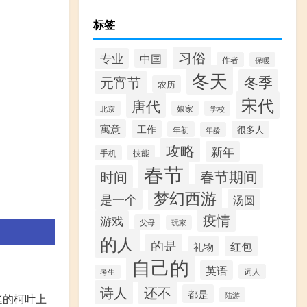
标签
习俗
专业
中国
作者
保暖
冬天
冬季
元宵节
农历
宋代
唐代
北京
娘家
学校
寓意
工作
很多人
年初
年龄
攻略
新年
技能
手机
春节
春节期间
时间
梦幻西游
是一个
汤圆
疫情
游戏
父母
玩家
的人
的是
红包
礼物
自己的
英语
词人
考生
诗人
还不
都是
陆游
庭的柯叶上