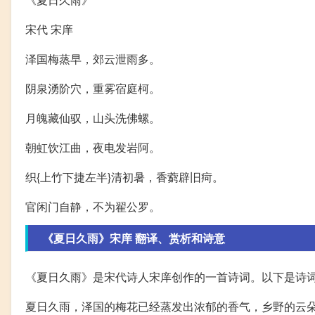
宋代 宋庠
泽国梅蒸早，郊云泄雨多。
阴泉湧阶穴，重雾宿庭柯。
月魄藏仙驭，山头洗佛螺。
朝虹饮江曲，夜电发岩阿。
织{上竹下捷左半}清初暑，香藭辟旧疴。
官闲门自静，不为翟公罗。
《夏日久雨》宋庠 翻译、赏析和诗意
《夏日久雨》是宋代诗人宋庠创作的一首诗词。以下是诗
夏日久雨，泽国的梅花已经蒸发出浓郁的香气，乡野的云