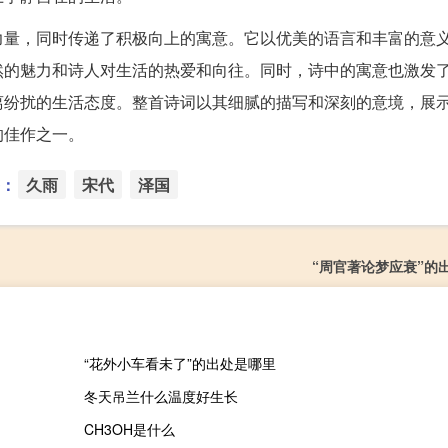
力量，同时传递了积极向上的寓意。它以优美的语言和丰富的意
然的魅力和诗人对生活的热爱和向往。同时，诗中的寓意也激发
离纷扰的生活态度。整首诗词以其细腻的描写和深刻的意境，展
的佳作之一。
：
久雨
宋代
泽国
“周官著论梦应衰”的
“花外小车看未了”的出处是哪里
冬天吊兰什么温度好生长
CH3OH是什么