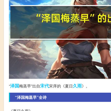
泽国
宋代
久雨
“
梅蒸早”出自
宋庠的《夏日
》。
“泽国梅蒸早”全诗
《夏日久雨》