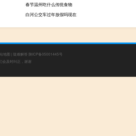
春节温州吃什么传统食物
白河公交车过年放假吗现在
站地图
|
疑难解答
陕ICP备05001445号
，我们会及时纠正，谢谢