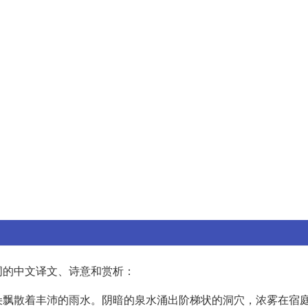
词的中文译文、诗意和赏析：
朵飘散着丰沛的雨水。阴暗的泉水涌出阶梯状的洞穴，浓雾在宿