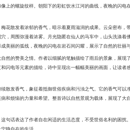
佛像上的螺旋纹样。朝阳下的彩虹饮水江河的曲线，夜晚的闪电
。梅花散发着浓郁的香气，暗示着夏雨滋润的成果。云朵密布，
洞穴，周围弥漫着浓雾。月光隐匿在仙人的马车中，山头洗涤着
形成美丽的弧线，夜晚的闪电在岩石间闪耀，展示了自然的壮丽
大自然的赞美之情。作者以细腻的笔触描绘了雨后的景象，展现
虹和闪电等元素的描绘，诗中呈现出一幅幅美丽的画面，让读者
继续散发香气，象征着抵御世俗疾病和污浊之气。它的香气可以
疾病和烦恼的力量和希望。整首诗以自然景观为载体，展现了大
。这句话表达了作者自在闲适的生活态度，不受世俗名利的困扰
上宁静自在的生活。