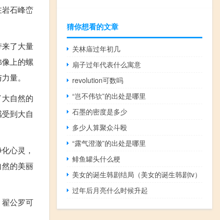
在岩石峰峦
猜你想看的文章
带来了大量
关林庙过年初几
佛像上的螺
扇子过年代表什么寓意
与力量。
revolution可数吗
“岂不伟欤”的出处是哪里
了大自然的
石墨的密度是多少
感受到大自
多少人算聚众斗殴
“露气澄澈”的出处是哪里
净化心灵，
鲱鱼罐头什么梗
自然的美丽
美女的诞生韩剧结局（美女的诞生韩剧tv）
过年后月亮什么时候升起
。翟公罗可