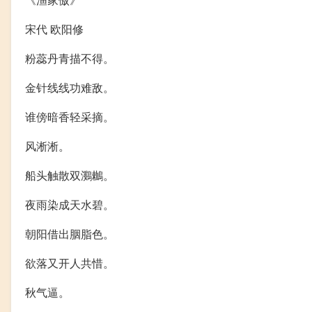
宋代 欧阳修
粉蕊丹青描不得。
金针线线功难敌。
谁傍暗香轻采摘。
风淅淅。
船头触散双鸂鶒。
夜雨染成天水碧。
朝阳借出胭脂色。
欲落又开人共惜。
秋气逼。