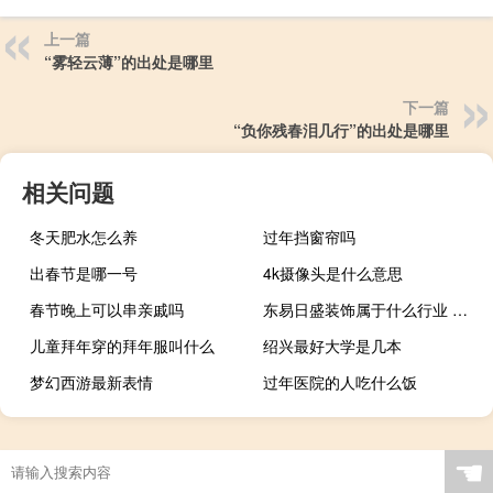
上一篇
“雾轻云薄”的出处是哪里
下一篇
“负你残春泪几行”的出处是哪里
相关问题
冬天肥水怎么养
过年挡窗帘吗
出春节是哪一号
4k摄像头是什么意思
春节晚上可以串亲戚吗
东易日盛装饰属于什么行业 无锡东易日盛装饰
儿童拜年穿的拜年服叫什么
绍兴最好大学是几本
梦幻西游最新表情
过年医院的人吃什么饭
☚