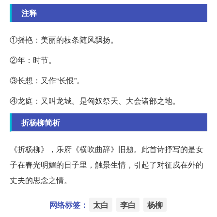
注释
①摇艳：美丽的枝条随风飘扬。
②年：时节。
③长想：又作“长恨”。
④龙庭：又叫龙城。是匈奴祭天、大会诸部之地。
折杨柳简析
《折杨柳》，乐府《横吹曲辞》旧题。此首诗抒写的是女
子在春光明媚的日子里，触景生情，引起了对征戍在外的
丈夫的思念之情。
网络标签：
太白
李白
杨柳