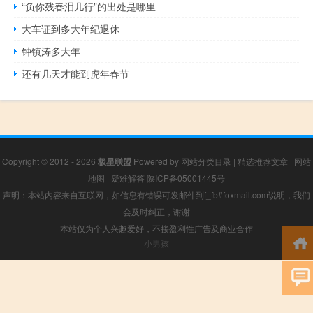
“负你残春泪几行”的出处是哪里
大车证到多大年纪退休
钟镇涛多大年
还有几天才能到虎年春节
Copyright © 2012 - 2026
极星联盟
Powered by
网站分类目录
|
精选推荐文章
|
网站
地图
|
疑难解答
陕ICP备05001445号
声明：本站内容来自互联网，如信息有错误可发邮件到f_fb#foxmail.com说明，我们
会及时纠正，谢谢
本站仅为个人兴趣爱好，不接盈利性广告及商业合作
小男孩