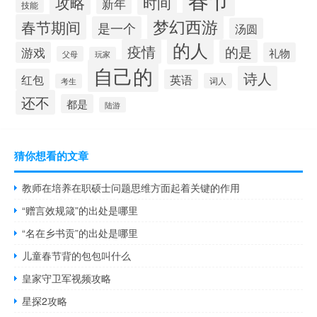
攻略
时间
新年
技能
梦幻西游
春节期间
是一个
汤圆
的人
疫情
的是
游戏
礼物
父母
玩家
自己的
诗人
红包
英语
词人
考生
还不
都是
陆游
猜你想看的文章
教师在培养在职硕士问题思维方面起着关键的作用
“赠言效规箴”的出处是哪里
“名在乡书贡”的出处是哪里
儿童春节背的包包叫什么
皇家守卫军视频攻略
星探2攻略