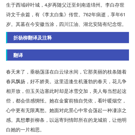
生于西域碎叶城，4岁再随父迁至剑南道绵州。李白存世
诗文千余篇，有《李太白集》传世。762年病逝，享年61
岁。其墓在今安徽当涂，四川江油、湖北安陆有纪念馆。
折杨柳翻译及注释
翻译
春天来了，垂杨荡漾在白云绿水间，它那美丽的枝条随着
春风飘扬，好不娇美。这里适逢生机蓬勃的春天，花儿争
相开放，但玉关边塞此时却是冰雪交加，美人每当想起这
些，都会倍感惆怅。她在金窗前独自凭依，看叶暖烟空，
心中更有无限离愁。她面对此景心中常会荡起一种凄凉之
感。真想攀折柳条，以远寄到情郎所在的龙城前，让他明
白她的一片相思。