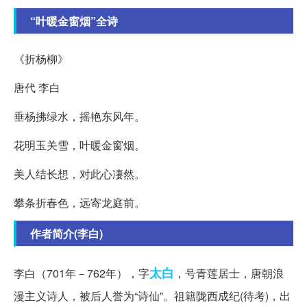
“叶暖金窗烟”全诗
《折杨柳》
唐代 李白
垂杨拂绿水，摇艳东风年。
花明玉关雪，叶暖金窗烟。
美人结长想，对此心凄然。
攀条折春色，远寄龙庭前。
作者简介(李白)
太白
李白（701年－762年），字
，号青莲居士，唐朝浪
漫主义诗人，被后人誉为“诗仙”。祖籍陇西成纪(待考)，出