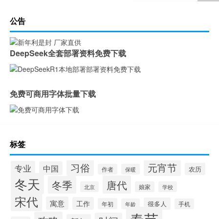
公告
DeepSeek全套部署资料免费下载
免费可商用字体批量下载
标签
习俗
元宵节
专业
中国
农历
作者
保暖
冬天
唐代
冬季
北京
娘家
学校
宋代
寓意
工作
很多人
年初
年龄
手机
春节