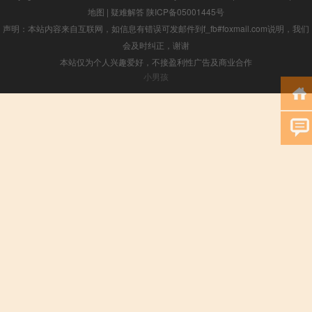
地图
|
疑难解答
陕ICP备05001445号
声明：本站内容来自互联网，如信息有错误可发邮件到f_fb#foxmail.com说明，我们
会及时纠正，谢谢
本站仅为个人兴趣爱好，不接盈利性广告及商业合作
小男孩