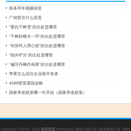
医务拜年视频创意
广纳贤言什么意思
“爱此千树雪”的出处是哪里
“千树斜横水一环”的出处是哪里
“却笑时人用心错”的出处是哪里
“朝弁昈分”的出处是哪里
“偏写丹枫作画屏”的出处是哪里
苹果怎么信任企业级开发者
4399密室逃脱攻略
国家养老政策哪一年开始（国家养老政策）
Copyright © 2012 - 2026
极星联盟
Powered by
网站分类目录
|
精选推荐文章
|
网站