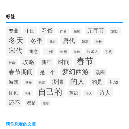
标签
习俗
元宵节
专业
中国
农历
作者
保暖
冬天
唐代
冬季
北京
娘家
学校
宋代
寓意
工作
很多人
年初
年龄
手机
春节
攻略
时间
新年
技能
梦幻西游
春节期间
是一个
汤圆
的人
疫情
的是
游戏
礼物
父母
玩家
自己的
诗人
红包
英语
词人
考生
还不
都是
陆游
猜你想看的文章