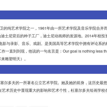
Arts）是美国最前卫的纯艺术学院之一，1961年由一所艺术学院及音乐学院合
士尼背后的种子工厂，迪士尼动画师的发源地。2014年校投资共
舞蹈、电影与录影、音乐、戏剧。是美国高等艺术学院中拥有评论系
一直到到现，他说的一句名言是：Our goal is nothing less than
是透过艺术来雕塑明天）。
府杜塞尔多夫的一所著名公立艺术学院。她及她的前身，这历史最
62年成立，在艺术历史中显现重大的影响和艺术个性，杜塞尔多夫绘画学校