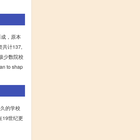
并而成，原本
计137,
的极少数院校
 to shap
悠久的学校
在19世纪更