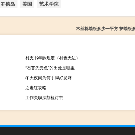
罗德岛
美国
艺术学院
木丝棉墙板多少一平方 护墙板
村支书年龄规定（村色无边）
“石苔先受色”的出处是哪里
冬天夜间为何手脚好发麻
之走红攻略
工作失职深刻检讨书