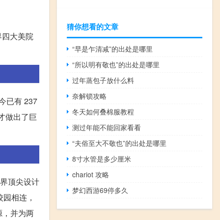
猜你想看的文章
界四大美院
“早是乍清减”的出处是哪里
“所以明有敬也”的出处是哪里
过年蒸包子放什么料
奈解锁攻略
今已有 237
冬天如何叠棉服教程
英才做出了巨
测过年能不能回家看看
“夫俗至大不敬也”的出处是哪里
8寸水管是多少厘米
chariot 攻略
的世界顶尖设计
梦幻西游69停多久
学校园相连，
源，并为两