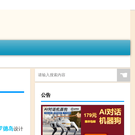
☚
公告
罗德岛
设计