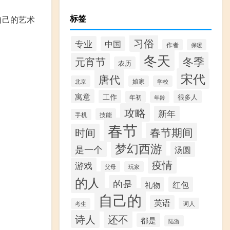
标签
自己的艺术
习俗
专业
中国
作者
保暖
冬天
冬季
元宵节
农历
宋代
唐代
北京
娘家
学校
寓意
工作
很多人
年初
年龄
攻略
新年
技能
手机
春节
春节期间
时间
梦幻西游
是一个
汤圆
疫情
游戏
父母
玩家
的人
的是
红包
礼物
自己的
英语
词人
考生
诗人
还不
都是
陆游