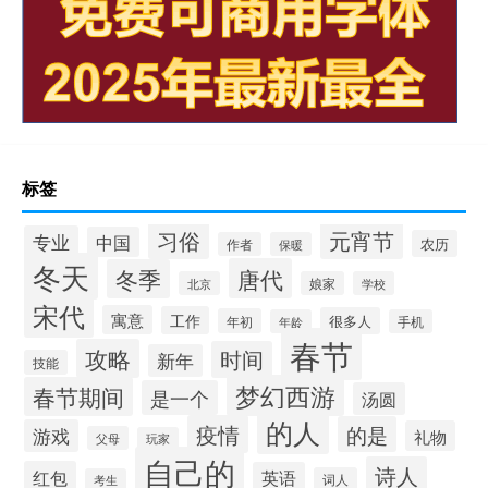
标签
习俗
元宵节
专业
中国
农历
作者
保暖
冬天
唐代
冬季
北京
娘家
学校
宋代
寓意
工作
很多人
年初
年龄
手机
春节
攻略
时间
新年
技能
梦幻西游
春节期间
是一个
汤圆
的人
疫情
的是
游戏
礼物
父母
玩家
自己的
诗人
红包
英语
词人
考生