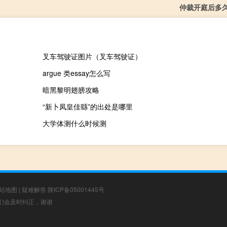
仲裁开庭后多
叉车驾驶证图片（叉车驾驶证）
argue 类essay怎么写
暗黑黎明翅膀攻略
“新卜凤皇佳繇”的出处是哪里
大学体测什么时候测
站地图
|
疑难解答
陕ICP备05001445号
，我们会及时纠正，谢谢