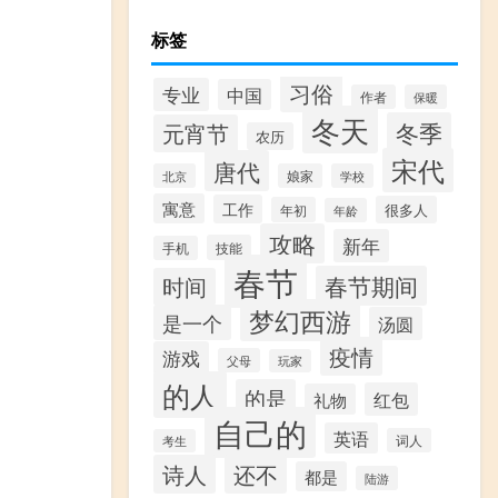
标签
习俗
专业
中国
作者
保暖
冬天
冬季
元宵节
农历
宋代
唐代
北京
娘家
学校
寓意
工作
很多人
年初
年龄
攻略
新年
技能
手机
春节
春节期间
时间
梦幻西游
是一个
汤圆
疫情
游戏
父母
玩家
的人
的是
红包
礼物
自己的
英语
词人
考生
诗人
还不
都是
陆游