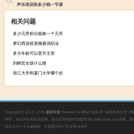
声乐培训班多少钱一节课
相关问题
多少元宵积分能换一个元宵
梦幻西游抓宠物最强职业
多大年龄可以晋升主管
刘畊宏女孩什么梗
浙江大学和厦门大学哪个好
Copyright © 2012 - 2026
极星联盟
Powered by
网站分类目录
|
精选推荐文章
|
网
声明：本站内容来自互联网，如信息有错误可发邮件到f_fb#foxmail.com说明
本站仅为个人兴趣爱好，不接盈利性广告及商业合作