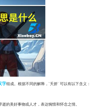
汉字
组成。根据不同的解释，`夭挢` 可以有以下含义：
而早逝的美好事物或人才，表达惋惜和怀念之情。