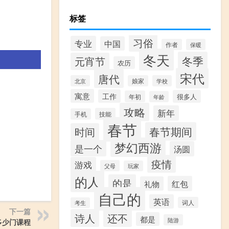
标签
习俗
专业
中国
作者
保暖
冬天
冬季
元宵节
农历
宋代
唐代
北京
娘家
学校
寓意
工作
很多人
年初
年龄
攻略
新年
技能
手机
春节
春节期间
时间
梦幻西游
是一个
汤圆
疫情
游戏
父母
玩家
的人
的是
红包
礼物
自己的
英语
词人
考生
下一篇
诗人
还不
都是
陆游
多少门课程