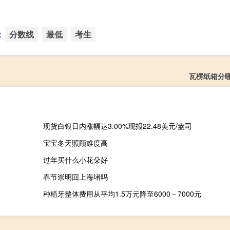
：
分数线
最低
考生
瓦楞纸箱分
现货白银日内涨幅达3.00%现报22.48美元/盎司
宝宝冬天照顾难度高
过年买什么小花朵好
春节崇明回上海堵吗
种植牙整体费用从平均1.5万元降至6000－7000元