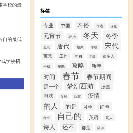
该学校的最
标签
习俗
专业
中国
作者
保暖
冬天
冬季
元宵节
农历
各自的最低
宋代
唐代
北京
娘家
学校
寓意
工作
很多人
年初
年龄
业或学校招
攻略
新年
技能
手机
春节
春节期间
时间
梦幻西游
是一个
汤圆
疫情
游戏
父母
玩家
的人
的是
红包
礼物
自己的
英语
词人
考生
诗人
还不
都是
陆游