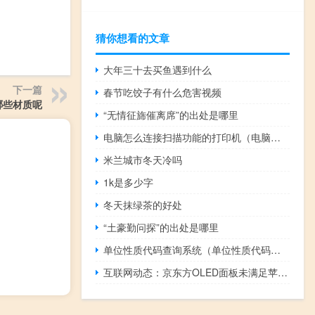
猜你想看的文章
大年三十去买鱼遇到什么
下一篇
春节吃饺子有什么危害视频
哪些材质呢
“无情征旆催离席”的出处是哪里
电脑怎么连接扫描功能的打印机（电脑怎么连接扫描功能的打印机）
米兰城市冬天冷吗
1k是多少字
冬天抹绿茶的好处
“土豪勤问探”的出处是哪里
单位性质代码查询系统（单位性质代码查询）
互联网动态：京东方OLED面板未满足苹果要求 恐无缘iPhone 12