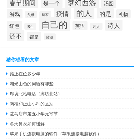
梦幻西游
春节期间
是一个
汤圆
的人
疫情
的是
游戏
礼物
父母
玩家
自己的
诗人
红包
英语
词人
考生
还不
都是
陆游
猜你想看的文章
雍正在位多少年
湖光山色的词语有哪些
廊坊北站电话（廊坊北站）
肉桂和正山小种的区别
驻马店市第五小学元宵节
冬天鼻炎如何缓解
苹果手机连接电脑的软件（苹果连接电脑软件）