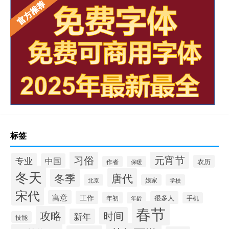
标签
习俗
元宵节
专业
中国
农历
作者
保暖
冬天
唐代
冬季
北京
娘家
学校
宋代
寓意
工作
很多人
年初
年龄
手机
春节
攻略
时间
新年
技能