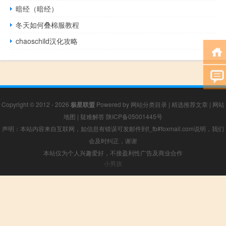
暗经（暗经）
冬天如何叠棉服教程
chaoschild汉化攻略
Copyright © 2012 - 2026
极星联盟
Powered by
网站分类目录
|
精选推荐文章
|
网站
地图
|
疑难解答
陕ICP备05001445号
声明：本站内容来自互联网，如信息有错误可发邮件到f_fb#foxmail.com说明，我们
会及时纠正，谢谢
本站仅为个人兴趣爱好，不接盈利性广告及商业合作
小男孩