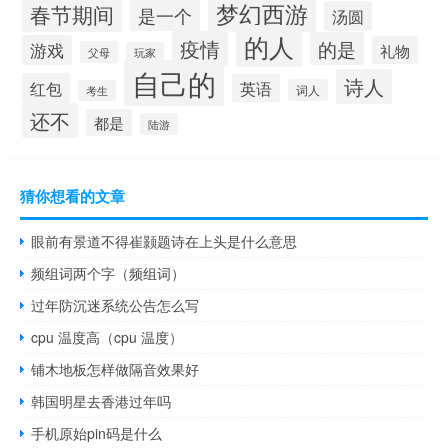
梦幻西游
春节期间
是一个
汤圆
的人
疫情
的是
游戏
礼物
父母
玩家
自己的
诗人
红包
英语
词人
考生
还不
都是
陆游
猜你想看的文章
眼前有景道不得崔颢题诗在上头是什么意思
频组词两个字（频组词）
过年防沉迷系统公告怎么写
cpu 温度高（cpu 温度）
铺木地板怎样做隔音效果好
韩国明星去香港过年吗
手机原始pin码是什么