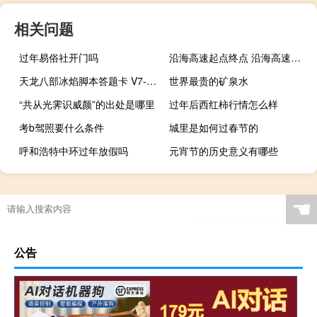
相关问题
过年易俗社开门吗
沿海高速起点终点 沿海高速起点和终点
天龙八部冰焰脚本答题卡 V7-180729A 官方免费版（天龙八部冰焰脚本答题卡 V7-180729A 官方免费版功能简介）
世界最贵的矿泉水
“共从光霁识威颜”的出处是哪里
过年后西红柿行情怎么样
考b驾照要什么条件
城里是如何过春节的
呼和浩特中环过年放假吗
元宵节的历史意义有哪些
☚
公告