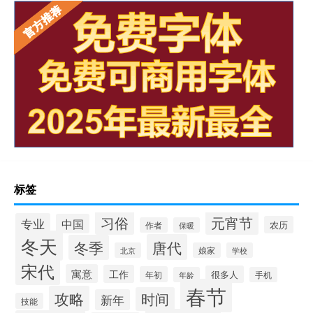
标签
习俗
元宵节
专业
中国
农历
作者
保暖
冬天
唐代
冬季
北京
娘家
学校
宋代
寓意
工作
很多人
年初
年龄
手机
春节
攻略
时间
新年
技能