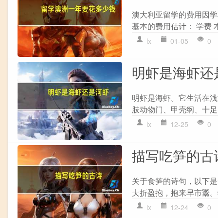
澳大利亚留学的费用因学
基本的费用估计： 学费 本科 ：
lx
01-05
0
明虾是海虾还
明虾是海虾。它生活在浅
肢动物门、甲壳纲、十足
lx
12-25
0
描写吃笋的古
关于食笋的诗句，以下是一
夫折盈抱，抱来早市鬻。
lx
12-24
0