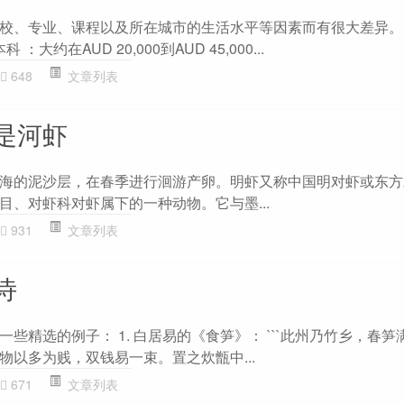
校、专业、课程以及所在城市的生活水平等因素而有很大差异。
大约在AUD 20,000到AUD 45,000...
648
文章列表
是河虾
海的泥沙层，在春季进行洄游产卵。明虾又称中国明对虾或东方
目、对虾科对虾属下的一种动物。它与墨...
931
文章列表
诗
些精选的例子： 1. 白居易的《食笋》： ```此州乃竹乡，春笋
物以多为贱，双钱易一束。置之炊甑中...
671
文章列表