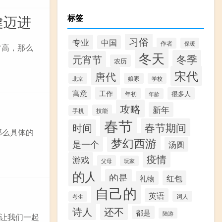
健迈进
标签
习俗
专业
中国
作者
保暖
常高，那么
冬天
冬季
元宵节
农历
宋代
唐代
北京
娘家
学校
寓意
工作
很多人
年初
年龄
攻略
新年
技能
手机
春节
春节期间
时间
，那么具体的
梦幻西游
是一个
汤圆
疫情
游戏
父母
玩家
的人
的是
红包
礼物
自己的
英语
词人
考生
诗人
还不
都是
陆游
让我们一起