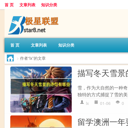
首 页
文章列表
知识分类
首 页
文章列表
知识分类
>
作者“lx”的文章
描写冬天雪景
雪，作为大自然的一种奇
独特的方式捕捉了雪的美丽
lx
01-06
0
留学澳洲一年