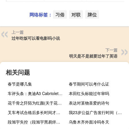
网络标签：
习俗
对联
牌位
上一篇
过年吃饭可以看电影吗小说
下一篇
明天是不是就要过年了英语
相关问题
春节是哪几集
春节期间可以考什么证
车评头条：奥迪A3 Cabriolet首试：敞开心扉的纯粹
本田红头标能过年审吗
花千骨之阡陌为红颜(关于花千骨之阡陌为红颜简述)
表达对某物喜爱的诗句
叉车考试合格后多长时间才能拿证
我23岁公益广告发行时间（我23岁公益广告）
段旭宇失控（段旭宇黑易烊千玺）
乌鲁木齐外面冷吗冬天