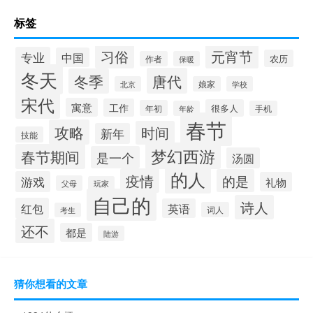
标签
习俗
元宵节
专业
中国
农历
作者
保暖
冬天
唐代
冬季
北京
娘家
学校
宋代
寓意
工作
很多人
年初
年龄
手机
春节
攻略
时间
新年
技能
梦幻西游
春节期间
是一个
汤圆
的人
疫情
的是
游戏
礼物
父母
玩家
自己的
诗人
红包
英语
词人
考生
还不
都是
陆游
猜你想看的文章