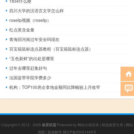
1834什么梗
四川大学的汉语言文学怎么样
roselip视频（roselip）
红点奖含金量
青海回河南过年安全吗现在
百宝箱鼠标连点器教程（百宝箱鼠标连点器）
“五色新鲜”的出处是哪里
过年去哪里赶集好句
法国蓝带学院学费多少
机构：TOP100房企拿地金额同比降幅较上月收窄
Copyright © 2012 - 2026
极星联盟
Powered by
网站分类目录
|
精选推荐文章
|
网站
地图
|
疑难解答
陕ICP备05001445号