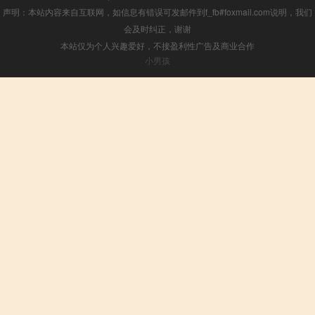
声明：本站内容来自互联网，如信息有错误可发邮件到f_fb#foxmail.com说明，我们
会及时纠正，谢谢
本站仅为个人兴趣爱好，不接盈利性广告及商业合作
小男孩