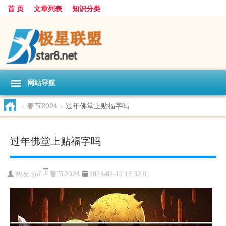
首 页
文章列表
知识分类
网站导航
>
春节2024
>
过年佛堂上贴福字吗
过年佛堂上贴福字吗
春节2024
网友:
gnf
2024-02-12 18:32:01