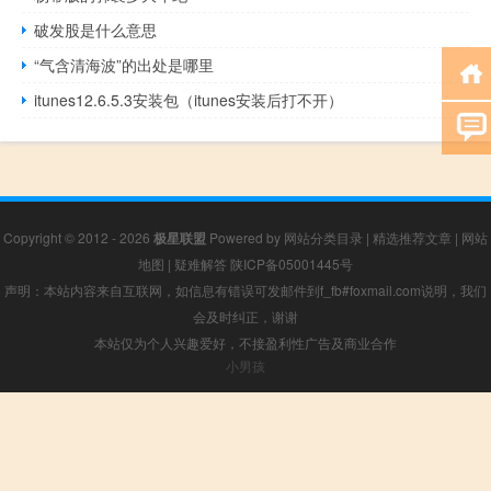
破发股是什么意思
“气含清海波”的出处是哪里
itunes12.6.5.3安装包（itunes安装后打不开）
Copyright © 2012 - 2026
极星联盟
Powered by
网站分类目录
|
精选推荐文章
|
网站
地图
|
疑难解答
陕ICP备05001445号
声明：本站内容来自互联网，如信息有错误可发邮件到f_fb#foxmail.com说明，我们
会及时纠正，谢谢
本站仅为个人兴趣爱好，不接盈利性广告及商业合作
小男孩