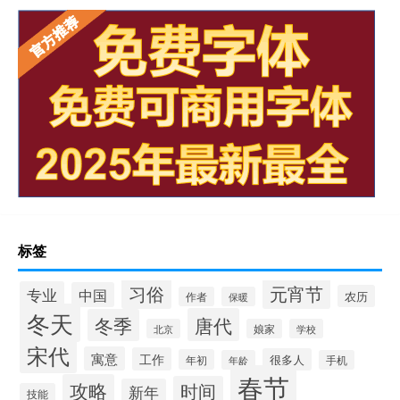
标签
习俗
元宵节
专业
中国
农历
作者
保暖
冬天
唐代
冬季
北京
娘家
学校
宋代
寓意
工作
很多人
年初
年龄
手机
春节
攻略
时间
新年
技能