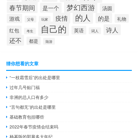
梦幻西游
春节期间
是一个
汤圆
的人
疫情
的是
游戏
礼物
父母
玩家
自己的
诗人
红包
英语
词人
考生
还不
都是
陆游
猜你想看的文章
“一枝霜雪后”的出处是哪里
过年几号贴门福
非洲的总人口有多少
“言句都无”的出处是哪里
基础教育包括哪些
2022年春节疫情会结束吗
杨幂版的郭襄多大年纪