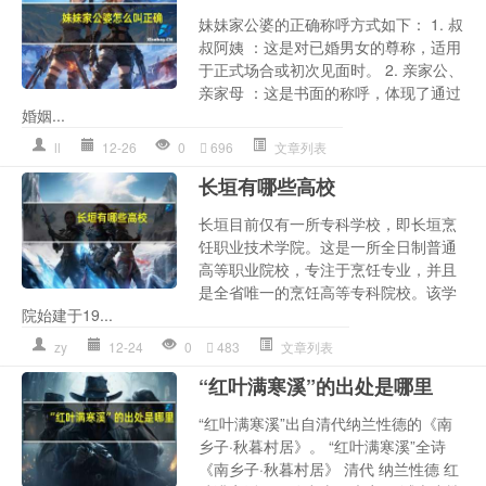
妹妹家公婆的正确称呼方式如下： 1. 叔
叔阿姨 ：这是对已婚男女的尊称，适用
于正式场合或初次见面时。 2. 亲家公、
亲家母 ：这是书面的称呼，体现了通过
婚姻...
ll
12-26
0
696
文章列表
长垣有哪些高校
长垣目前仅有一所专科学校，即长垣烹
饪职业技术学院。这是一所全日制普通
高等职业院校，专注于烹饪专业，并且
是全省唯一的烹饪高等专科院校。该学
院始建于19...
zy
12-24
0
483
文章列表
“红叶满寒溪”的出处是哪里
“红叶满寒溪”出自清代纳兰性德的《南
乡子·秋暮村居》。 “红叶满寒溪”全诗
《南乡子·秋暮村居》 清代 纳兰性德 红