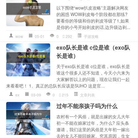
以下围绕“wow扒皮攻略”主题解决网友
的困惑 WOW剥皮每个阶段都在那练?
要看你的等级和你的剥皮等级了1,如果
是你的小号开始剥皮的话,边升级边剥...
wow
05-01
0
292
手游攻略
exo队长是谁 c位是谁（exo队
长是谁）
关于exo队长是谁 c位是谁，exo队长是
谁这个很多人还不知道，今天小六来为
大家解答以上的问题，现在让我们一起
来看看吧！ 1、真正的总队长应该是SUHO 这是官...
ex
03-09
0
215
文章列表
过年不能亲孩子吗为什么
农村有一个风俗，就是出嫁的女儿大年
初一不能在娘家过年，为什么? 应头条
邀请，我们这里的风俗是大年初一嫁出
去的女儿不能回娘家。究其原因，生女