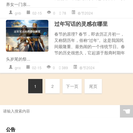
养女一门亲...
gnb
02-15
0
78
春节2024
过年写话的灵感在哪里
春节的原理? 春节，即农历正月初一，
又称阴历年，俗称“过年”。这是我国民
间最隆重、最热闹的一个传统节日。春
节的历史很悠久，它起源于殷商时期年
头岁尾的祭...
gnx
02-15
0
389
春节2024
1
2
下一页
尾页
☚
公告