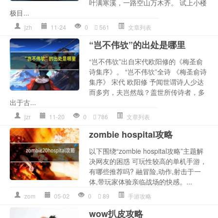
叶满寒溪，一路空山万木齐。 试上小楼
极目...
jzh
11-24
0
561
文章列表
“岂不伟欤”的出处是哪里
“岂不伟欤”出自宋代欧阳修的《梅圣俞
诗集序》。 “岂不伟欤”全诗 《梅圣俞诗
集序》 宋代 欧阳修 予闻世谓诗人少达
而多穷，夫岂然哉？盖世所传诗者，多
出于古...
jzr
11-20
0
786
文章列表
zombie hospital攻略
以下围绕“zombie hospital攻略”主题解
决网友的困惑 可玩性较高的单机手游，
有哪些推荐吗? 融冒险,动作,射击于一
体,带玩家体验亲临战场的快感。...
zom
05-02
0
89
手游攻略
wow扒皮攻略