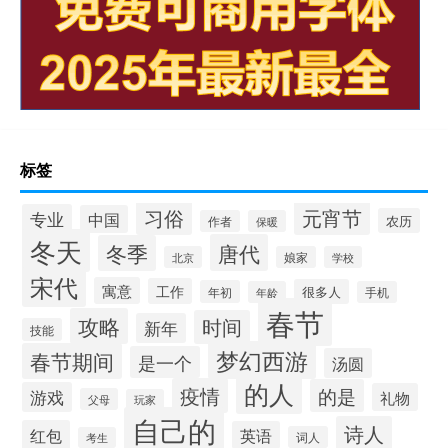
标签
习俗
元宵节
专业
中国
农历
作者
保暖
冬天
唐代
冬季
北京
娘家
学校
宋代
寓意
工作
很多人
年初
年龄
手机
春节
攻略
时间
新年
技能
梦幻西游
春节期间
是一个
汤圆
的人
疫情
的是
游戏
礼物
父母
玩家
自己的
诗人
红包
英语
词人
考生