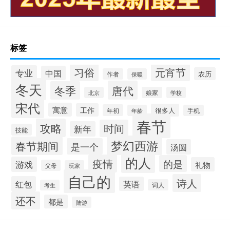
标签
习俗
元宵节
专业
中国
农历
作者
保暖
冬天
唐代
冬季
北京
娘家
学校
宋代
寓意
工作
很多人
年初
年龄
手机
春节
攻略
时间
新年
技能
梦幻西游
春节期间
是一个
汤圆
的人
疫情
的是
游戏
礼物
父母
玩家
自己的
诗人
红包
英语
词人
考生
还不
都是
陆游