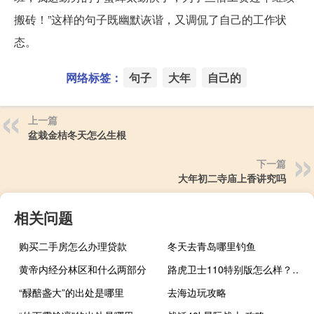
搬砖！”这样的句子既幽默诙谐，又调侃了自己的工作状
态。
网络标签：
句子
大年
自己的
上一篇
盆栽金桔冬天怎么生根
下一篇
大年初二寺庙上香讲究吗
相关问题
购买二手房怎么办理贷款
冬天去青岛哪里钓鱼
黄帝内经分林区和什么两部分
路虎卫士110特别版怎么样？全新路虎卫士110图片
“醁醅盏大”的出处是哪里
去海边玩攻略