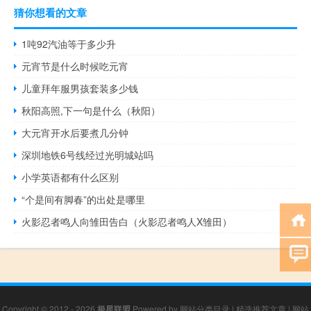
猜你想看的文章
1吨92汽油等于多少升
元宵节是什么时候吃元宵
儿童拜年服男孩套装多少钱
秋阳高照,下一句是什么（秋阳）
大元宵开水后要煮几分钟
深圳地铁6号线经过光明城站吗
小学英语都有什么区别
“个是间有脚春”的出处是哪里
火影忍者鸣人向雏田告白（火影忍者鸣人X雏田）
Copyright © 2012 - 2026
极星联盟
Powered by
网站分类目录
|
精选推荐文章
|
网站