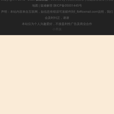
地图
|
疑难解答
陕ICP备05001445号
声明：本站内容来自互联网，如信息有错误可发邮件到f_fb#foxmail.com说明，我们
会及时纠正，谢谢
本站仅为个人兴趣爱好，不接盈利性广告及商业合作
小男孩