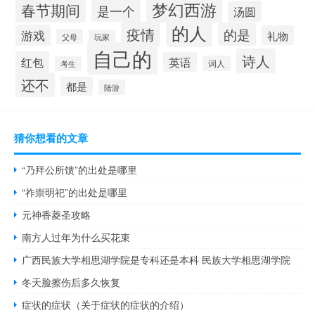
梦幻西游
春节期间
是一个
汤圆
的人
疫情
的是
游戏
礼物
父母
玩家
自己的
诗人
红包
英语
词人
考生
还不
都是
陆游
猜你想看的文章
“乃拜公所馈”的出处是哪里
“祚崇明祀”的出处是哪里
元神香菱圣攻略
南方人过年为什么买花束
广西民族大学相思湖学院是专科还是本科 民族大学相思湖学院
冬天脸擦伤后多久恢复
症状的症状（关于症状的症状的介绍）