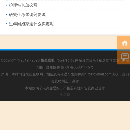
护理特长怎么写
研究生考试调剂复试
过年回娘家送什么实惠呢
Copyright © 2012 - 2026
极星联盟
Powered by
网站分类目录
|
精选推荐文章
|
网站
地图
|
疑难解答
陕ICP备05001445号
声明：本站内容来自互联网，如信息有错误可发邮件到f_fb#foxmail.com说明，我们
会及时纠正，谢谢
本站仅为个人兴趣爱好，不接盈利性广告及商业合作
小男孩