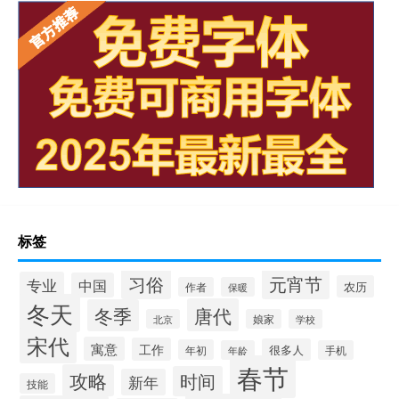
标签
习俗
元宵节
专业
中国
农历
作者
保暖
冬天
唐代
冬季
北京
娘家
学校
宋代
寓意
工作
很多人
年初
年龄
手机
春节
攻略
时间
新年
技能