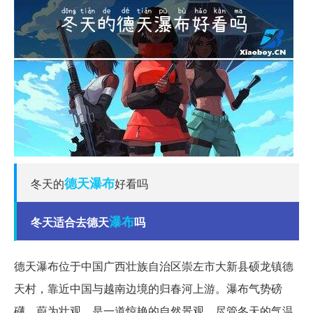
德天瀑布
冬天的
好看吗
瀑布
冬天适合去德天
吗
德天瀑布位于中国广西壮族自治区崇左市大新县硕龙镇德
天村，靠近中国与越南边境的归春河上游。瀑布气势磅
礴、蔚为壮观，是一道惊艳的自然景观。尽管冬天的气温