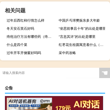
相关问题
过年后西红柿行情怎么样
中国乒乓球樊振东多大年龄
冬天安石英石好吗
“坐思前事且十年”的出处是哪里
痔疮治疗方法有哪些药（痔疮治疗方法有哪些）
“言息其浒”的出处是哪里
什么是四个菜
红枣花生桂圆寓意着什么（红枣花生桂圆寓意）
过年开车开侧窗好吗吗
采中药攻略
☚
公告