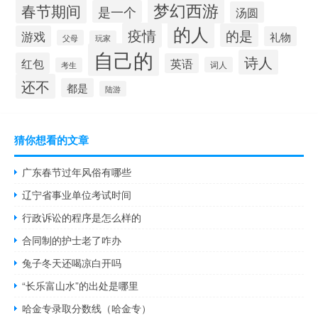
梦幻西游
春节期间
是一个
汤圆
的人
疫情
的是
游戏
礼物
父母
玩家
自己的
诗人
红包
英语
词人
考生
还不
都是
陆游
猜你想看的文章
广东春节过年风俗有哪些
辽宁省事业单位考试时间
行政诉讼的程序是怎么样的
合同制的护士老了咋办
兔子冬天还喝凉白开吗
“长乐富山水”的出处是哪里
哈金专录取分数线（哈金专）