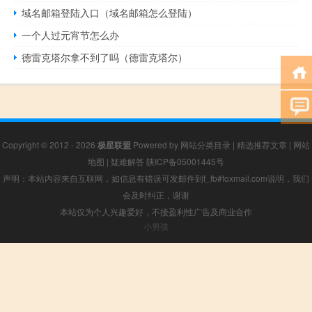
域名邮箱登陆入口（域名邮箱怎么登陆）
一个人过元宵节怎么办
德雷克塔尔拿不到了吗（德雷克塔尔）
Copyright © 2012 - 2026
极星联盟
Powered by
网站分类目录
|
精选推荐文章
|
网站
地图
|
疑难解答
陕ICP备05001445号
声明：本站内容来自互联网，如信息有错误可发邮件到f_fb#foxmail.com说明，我们
会及时纠正，谢谢
本站仅为个人兴趣爱好，不接盈利性广告及商业合作
小男孩