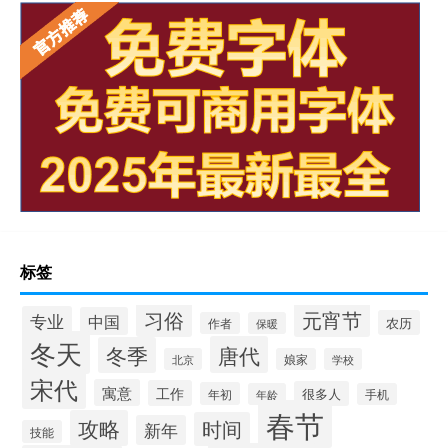
标签
习俗
元宵节
专业
中国
农历
作者
保暖
冬天
唐代
冬季
北京
娘家
学校
宋代
寓意
工作
很多人
年初
年龄
手机
春节
攻略
时间
新年
技能