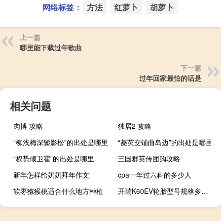
网络标签：
方法
红萝卜
胡萝卜
上一篇
哪里能下载过年歌曲
下一篇
过年回家最怕的话是
相关问题
肉搏 攻略
独居2 攻略
“柳浅梅深鬓影松”的出处是哪里
“菱芡交铺曲岛边”的出处是哪里
“权势倾卫霍”的出处是哪里
三国群英传团购攻略
新年怎样给奶奶拜年作文
cpa一年过六科的多少人
软枣猕猴桃适合什么地方种植
开瑞K60EV轮胎型号规格多少及开瑞K60EV有无钥匙进入和一键启动吗