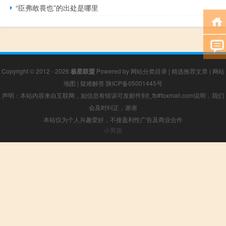
“臣弗敢畏也”的出处是哪里
Copyright © 2012 - 2026
极星联盟
Powered by
网站分类目录
|
精选推荐文章
|
网站
地图
|
疑难解答
陕ICP备05001445号
声明：本站内容来自互联网，如信息有错误可发邮件到f_fb#foxmail.com说明，我们
会及时纠正，谢谢
本站仅为个人兴趣爱好，不接盈利性广告及商业合作
小男孩