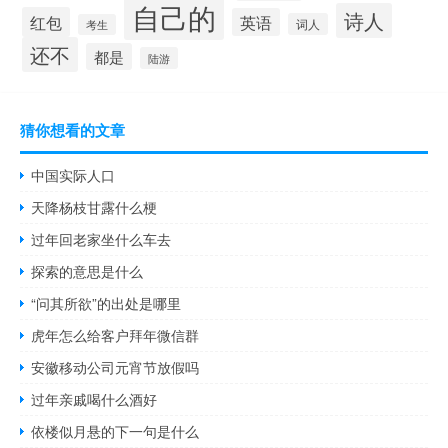
自己的
诗人
红包
英语
词人
考生
还不
都是
陆游
猜你想看的文章
中国实际人口
天降杨枝甘露什么梗
过年回老家坐什么车去
探索的意思是什么
“问其所欲”的出处是哪里
虎年怎么给客户拜年微信群
安徽移动公司元宵节放假吗
过年亲戚喝什么酒好
依楼似月悬的下一句是什么