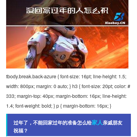
tbody.break.back-azure { font-size: 16pt; line-height: 1.5;
width: 800px; margin: 0 auto; } h3 { font-size: 20pt; color: #
333; margin-top: 40px; margin-bottom: 16px; line-height:
1.4; font-weight: bold; } p { margin-bottom: 16px; }
家人
过年了，不能回家过年的准备怎么给
亲戚朋友
祝福？