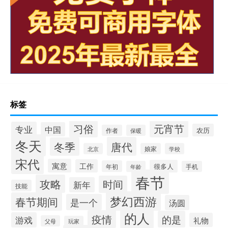
标签
习俗
元宵节
专业
中国
农历
作者
保暖
冬天
唐代
冬季
北京
娘家
学校
宋代
寓意
工作
很多人
年初
年龄
手机
春节
攻略
时间
新年
技能
梦幻西游
春节期间
是一个
汤圆
的人
疫情
的是
游戏
礼物
父母
玩家