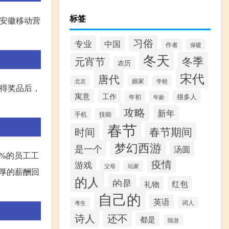
标签
装安徽移动营
习俗
专业
中国
作者
保暖
冬天
冬季
元宵节
农历
宋代
唐代
北京
娘家
学校
获得奖品后，
寓意
工作
很多人
年初
年龄
攻略
新年
技能
手机
春节
春节期间
时间
梦幻西游
是一个
汤圆
2%的员工工
疫情
游戏
父母
玩家
丰厚的薪酬回
的人
的是
红包
礼物
自己的
英语
词人
考生
诗人
还不
都是
陆游