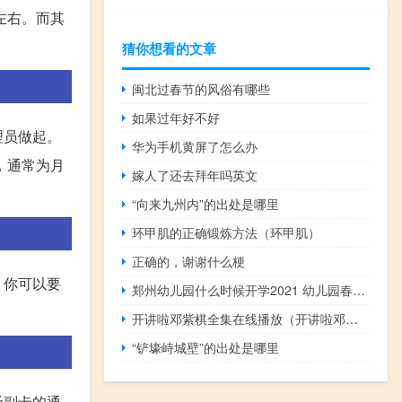
左右。而其
猜你想看的文章
闽北过春节的风俗有哪些
如果过年好不好
理员做起。
华为手机黄屏了怎么办
，通常为月
嫁人了还去拜年吗英文
“向来九州内”的出处是哪里
环甲肌的正确锻炼方法（环甲肌）
正确的，谢谢什么梗
，你可以要
郑州幼儿园什么时候开学2021 幼儿园春季开学通知2021
开讲啦邓紫棋全集在线播放（开讲啦邓紫棋）
“铲壕峙城壁”的出处是哪里
受副卡的通