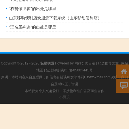
“权势倾卫霍”的出处是哪里
山东移动便利店欢迎您下载系统（山东移动便利店）
“理名虽殊迹”的出处是哪里
Copyright © 2012 - 2026
极星联盟
Powered by
网站分类目录
|
精选推荐文章
|
网站
地图
|
疑难解答
陕ICP备05001445号
声明：本站内容来自互联网，如信息有错误可发邮件到f_fb#foxmail.com说明，我们
会及时纠正，谢谢
本站仅为个人兴趣爱好，不接盈利性广告及商业合作
小男孩