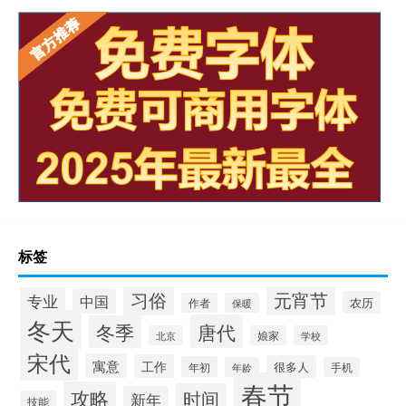
标签
习俗
元宵节
专业
中国
农历
作者
保暖
冬天
唐代
冬季
北京
娘家
学校
宋代
寓意
工作
很多人
年初
年龄
手机
春节
攻略
时间
新年
技能