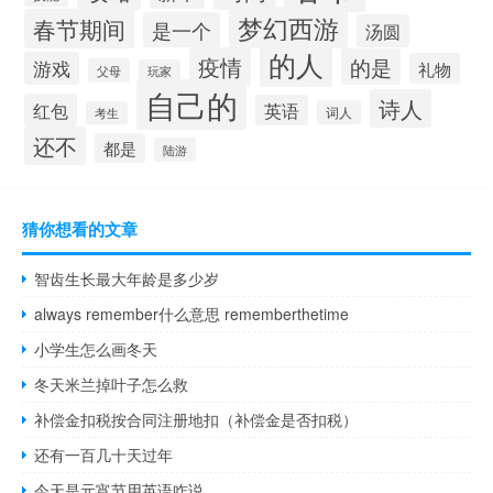
梦幻西游
春节期间
是一个
汤圆
的人
疫情
的是
游戏
礼物
父母
玩家
自己的
诗人
红包
英语
词人
考生
还不
都是
陆游
猜你想看的文章
智齿生长最大年龄是多少岁
always remember什么意思 rememberthetime
小学生怎么画冬天
冬天米兰掉叶子怎么救
补偿金扣税按合同注册地扣（补偿金是否扣税）
还有一百几十天过年
今天是元宵节用英语咋说