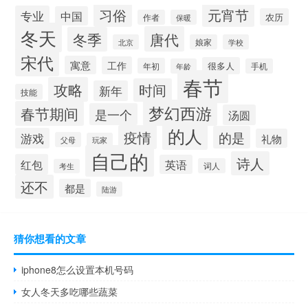
习俗
元宵节
专业
中国
农历
作者
保暖
冬天
唐代
冬季
北京
娘家
学校
宋代
寓意
工作
很多人
年初
年龄
手机
春节
攻略
时间
新年
技能
梦幻西游
春节期间
是一个
汤圆
的人
疫情
的是
游戏
礼物
父母
玩家
自己的
诗人
红包
英语
词人
考生
还不
都是
陆游
猜你想看的文章
iphone8怎么设置本机号码
女人冬天多吃哪些蔬菜