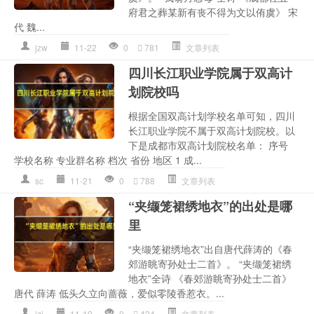
府君之葬某新有丧不得为文以侑虞》 宋
代 魏...
jzw
11-22
0
781
文章列表
四川长江职业学院属于双高计
划院校吗
根据全国双高计划学校名单可知，四川
长江职业学院不属于双高计划院校。以
下是成都市双高计划院校名单： 序号
学校名称 专业群名称 档次 省份 地区 1 成...
sc
11-21
0
788
文章列表
“夹缬笼裙绣地衣”的出处是哪
里
“夹缬笼裙绣地衣”出自唐代薛涛的《春
郊游眺寄孙处士二首》。 “夹缬笼裙绣
地衣”全诗 《春郊游眺寄孙处士二首》
唐代 薛涛 低头久立向蔷薇，爱似零陵香惹衣。...
jzj
11-19
0
424
文章列表