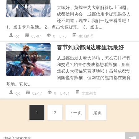
大家好，黄煌来为大家解答以上问题。
成都信用协会，成都信用卡提现很多人
还不知道，现在让我们一起来看看吧！
1、点击卡片生活。 2、点击快速提现。 3、点击...
cd
03-07
0
75
生活助理
春节到成都周边哪里玩最好
从成都出发去看大熊猫，怎么安排行程
和交通? 如果你去成都想看熊猫，那当
然必去大熊猫繁育基地啦！虽然成都动
物园也有熊猫，但网红的熊猫都在繁育
基地。它位...
cjd
02-17
0
461
文章列表
1
2
下一页
尾页
☚