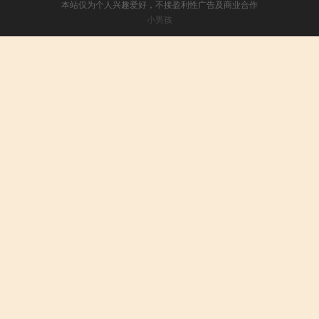
本站仅为个人兴趣爱好，不接盈利性广告及商业合作
小男孩