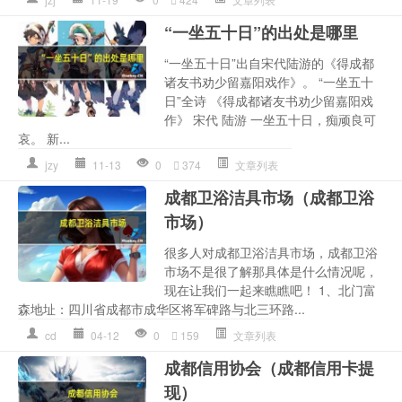
“一坐五十日”的出处是哪里
“一坐五十日”出自宋代陆游的《得成都
诸友书劝少留嘉阳戏作》。 “一坐五十
日”全诗 《得成都诸友书劝少留嘉阳戏
作》 宋代 陆游 一坐五十日，痴顽良可
哀。 新...
jzy
11-13
0
374
文章列表
成都卫浴洁具市场（成都卫浴
市场）
很多人对成都卫浴洁具市场，成都卫浴
市场不是很了解那具体是什么情况呢，
现在让我们一起来瞧瞧吧！ 1、北门富
森地址：四川省成都市成华区将军碑路与北三环路...
cd
04-12
0
159
文章列表
成都信用协会（成都信用卡提
现）