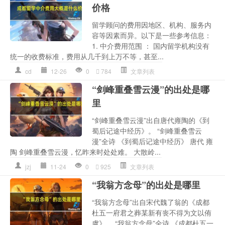
价格
留学顾问的费用因地区、机构、服务内
容等因素而异。以下是一些参考信息：
1. 中介费用范围 ： 国内留学机构没有
统一的收费标准，费用从几千到上万不等，甚至...
cd
12-26
0
784
文章列表
“剑峰重叠雪云漫”的出处是哪
里
“剑峰重叠雪云漫”出自唐代雍陶的《到
蜀后记途中经历》。 “剑峰重叠雪云
漫”全诗 《到蜀后记途中经历》 唐代 雍
陶 剑峰重叠雪云漫，忆昨来时处处难。 大散岭...
jzj
11-24
0
925
文章列表
“我翁方念母”的出处是哪里
“我翁方念母”出自宋代魏了翁的《成都
杜五一府君之葬某新有丧不得为文以侑
虞》。 “我翁方念母”全诗 《成都杜五一