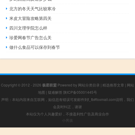
北方的冬天天气比较寒冷
米皮大冒险攻略第四关
四川文理学院怎么样
珍爱网春节广告怎么关
做什么食品可以保存到春节
Copyright © 2012 - 2026
极星联盟
Powered by
网站分类目录
|
精选推荐文章
|
网站
地图
|
疑难解答
陕ICP备05001445号
声明：本站内容来自互联网，如信息有错误可发邮件到f_fb#foxmail.com说明，我们
会及时纠正，谢谢
本站仅为个人兴趣爱好，不接盈利性广告及商业合作
小男孩