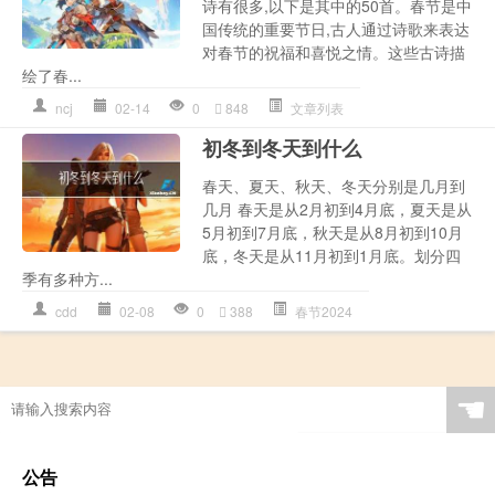
诗有很多,以下是其中的50首。春节是中
国传统的重要节日,古人通过诗歌来表达
对春节的祝福和喜悦之情。这些古诗描
绘了春...
ncj
02-14
0
848
文章列表
初冬到冬天到什么
春天、夏天、秋天、冬天分别是几月到
几月 春天是从2月初到4月底，夏天是从
5月初到7月底，秋天是从8月初到10月
底，冬天是从11月初到1月底。划分四
季有多种方...
cdd
02-08
0
388
春节2024
☚
公告