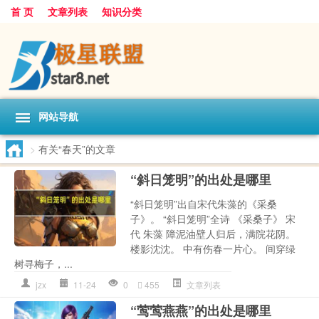
首 页
文章列表
知识分类
网站导航
>
有关“春天”的文章
“斜日笼明”的出处是哪里
“斜日笼明”出自宋代朱藻的《采桑
子》。 “斜日笼明”全诗 《采桑子》 宋
代 朱藻 障泥油壁人归后，满院花阴。
楼影沈沈。 中有伤春一片心。 间穿绿
树寻梅子，...
jzx
11-24
0
455
文章列表
“莺莺燕燕”的出处是哪里