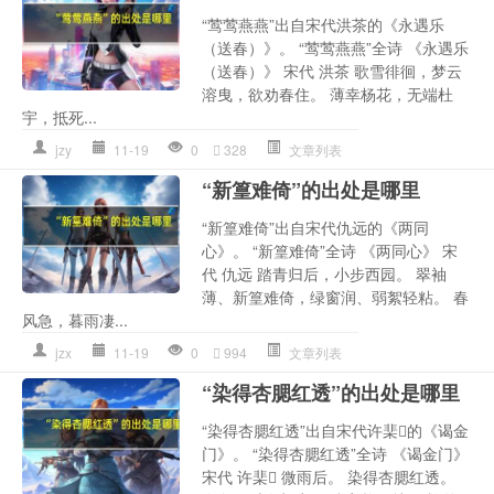
“莺莺燕燕”出自宋代洪茶的《永遇乐
（送春）》。 “莺莺燕燕”全诗 《永遇乐
（送春）》 宋代 洪茶 歌雪徘徊，梦云
溶曳，欲劝春住。 薄幸杨花，无端杜
宇，抵死...
jzy
11-19
0
328
文章列表
“新篁难倚”的出处是哪里
“新篁难倚”出自宋代仇远的《两同
心》。 “新篁难倚”全诗 《两同心》 宋
代 仇远 踏青归后，小步西园。 翠袖
薄、新篁难倚，绿窗润、弱絮轻粘。 春
风急，暮雨凄...
jzx
11-19
0
994
文章列表
“染得杏腮红透”的出处是哪里
“染得杏腮红透”出自宋代许棐的《谒金
门》。 “染得杏腮红透”全诗 《谒金门》
宋代 许棐 微雨后。 染得杏腮红透。