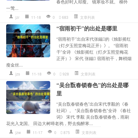
春色好时人却瘦。 镜寒妆不就。 柳外
一莺...
jzr
11-18
0
683
文章列表
“宿雨初干”的出处是哪里
“宿雨初干”出自宋代张鎡的《烛影摇红
（灯夕玉照堂梅花正开）》。 “宿雨初
干”全诗 《烛影摇红（灯夕玉照堂梅花
正开）》 宋代 张鎡 宿雨初干，舞梢烟
瘦金丝...
jzs
11-18
0
928
文章列表
“吴台翫春锁春色”的出处是哪
里
“吴台翫春锁春色”出自宋代李覯的《春
社词》。 “吴台翫春锁春色”全诗 《春社
词》 宋代 李覯 吴台翫春锁春色，雨刷
花光入龙国。 田边大树啼老鸦，野去痴醉寒...
jzw
11-17
0
875
文章列表