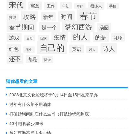
宋代
寓意
工作
很多人
年初
年龄
手机
春节
攻略
时间
新年
技能
梦幻西游
春节期间
是一个
汤圆
的人
疫情
的是
游戏
礼物
父母
玩家
自己的
诗人
红包
英语
词人
考生
还不
都是
陆游
猜你想看的文章
2023北京文化论坛将于9月14日至15日在京举办
过年有什么菜不用油炸
打破砂锅问到底什么生肖（打破沙锅问到底）
40寸电视多少厘米
梦幻西游高反击多少钱