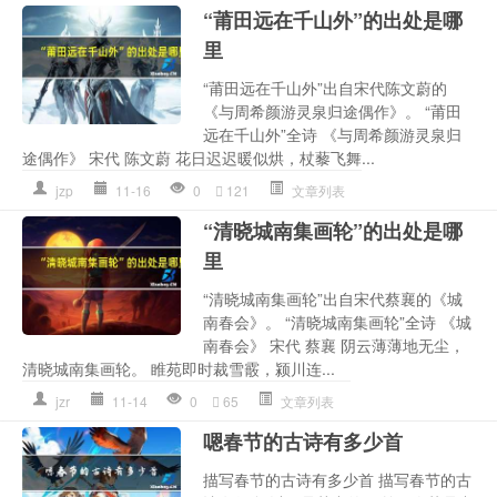
“莆田远在千山外”的出处是哪
里
“莆田远在千山外”出自宋代陈文蔚的
《与周希颜游灵泉归途偶作》。 “莆田
远在千山外”全诗 《与周希颜游灵泉归
途偶作》 宋代 陈文蔚 花日迟迟暖似烘，杖藜飞舞...
jzp
11-16
0
121
文章列表
“清晓城南集画轮”的出处是哪
里
“清晓城南集画轮”出自宋代蔡襄的《城
南春会》。 “清晓城南集画轮”全诗 《城
南春会》 宋代 蔡襄 阴云薄薄地无尘，
清晓城南集画轮。 睢苑即时裁雪霰，颍川连...
jzr
11-14
0
65
文章列表
嗯春节的古诗有多少首
描写春节的古诗有多少首 描写春节的古