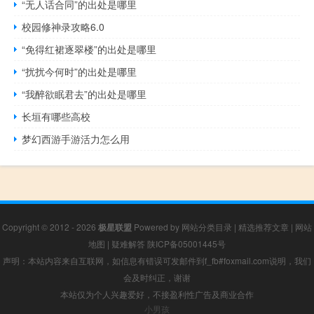
“无人话合同”的出处是哪里
校园修神录攻略6.0
“免得红裙逐翠楼”的出处是哪里
“扰扰今何时”的出处是哪里
“我醉欲眠君去”的出处是哪里
长垣有哪些高校
梦幻西游手游活力怎么用
Copyright © 2012 - 2026
极星联盟
Powered by
网站分类目录
|
精选推荐文章
|
网站
地图
|
疑难解答
陕ICP备05001445号
声明：本站内容来自互联网，如信息有错误可发邮件到f_fb#foxmail.com说明，我们
会及时纠正，谢谢
本站仅为个人兴趣爱好，不接盈利性广告及商业合作
小男孩