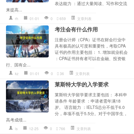
表达能力 ：通过大量阅读、写作和交流
来提高...
rh
01-01
0
659
文章列表
考注会有什么作用
注册会计师（CPA）证书在财会行业中
具有极高的认可度和重要性，考取CPA
证书的作用主要包括： 1. 增加就业机会
：CPA证书持有者可以在金融、投资银
行、国有企...
kz
01-01
0
36
文章列表
莱斯特大学的入学要求
莱斯特大学留学要求主要包括： 本科申
请条件 年龄要求 ：申请者需年满18
岁。 语言能力 ：IELTS总分不低于6.0
分，单项不低于5.5分。对于中国学生，
高考成绩...
ls
12-25
0
766
文章列表