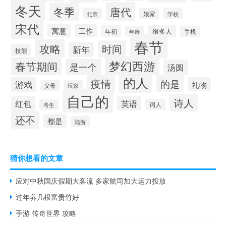
冬天
唐代
冬季
北京
娘家
学校
宋代
寓意
工作
很多人
年初
年龄
手机
春节
攻略
时间
新年
技能
梦幻西游
春节期间
是一个
汤圆
的人
疫情
的是
游戏
礼物
父母
玩家
自己的
诗人
红包
英语
词人
考生
还不
都是
陆游
猜你想看的文章
应对中秋国庆假期大客流 多家航司加大运力投放
过年养几根富贵竹好
手游 传奇世界 攻略