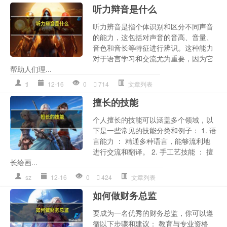
听力辩音是什么
听力辨音是指个体识别和区分不同声音
的能力，这包括对声音的音高、音量、
音色和音长等特征进行辨识。这种能力
对于语言学习和交流尤为重要，因为它
帮助人们理...
tl
12-16
0
714
文章列表
擅长的技能
个人擅长的技能可以涵盖多个领域，以
下是一些常见的技能分类和例子： 1. 语
言能力 ： 精通多种语言，能够流利地
进行交流和翻译。 2. 手工艺技能 ： 擅
长绘画...
sz
12-16
0
424
文章列表
如何做财务总监
要成为一名优秀的财务总监，你可以遵
循以下步骤和建议： 教育与专业资格